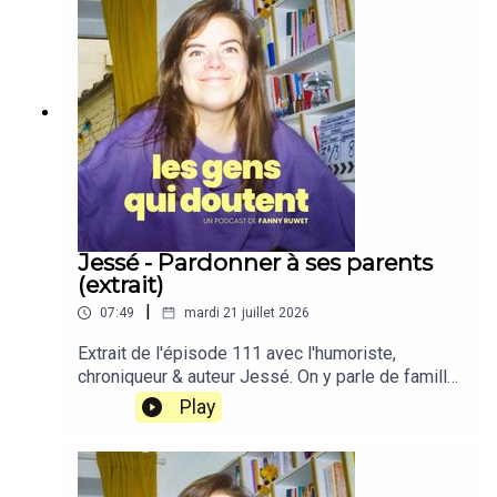
Jessé - Pardonner à ses parents
(extrait)
|
07:49
mardi 21 juillet 2026
Extrait de l'épisode 111 avec l'humoriste,
chroniqueur & auteur Jessé. On y parle de famille
et de son roman Les bateaux sur la terrasse.
Play