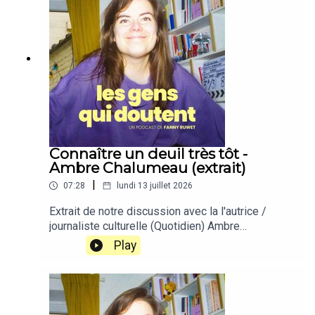
Connaître un deuil très tôt -
Ambre Chalumeau (extrait)
|
07:28
lundi 13 juillet 2026
Extrait de notre discussion avec la l'autrice /
journaliste culturelle (Quotidien) Ambre
Chalumeau.L'épisode complet est dispo, c'est le
Play
106 !