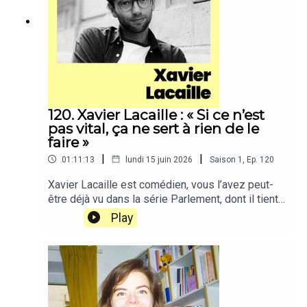
120. Xavier Lacaille : « Si ce n’est
pas vital, ça ne sert à rien de le
faire »
|
|
01:11:13
lundi 15 juin 2026
Saison
1
,
Ep.
120
Xavier Lacaille est comédien, vous l’avez peut-
être déjà vu dans la série Parlement, dont il tient
le premier rôle, dans la très chouette comédie Bis
Play
Repetita avec Louise Bourgoin ou sur scène dans
le duo Ambroise et Xavier (ils sont fous, c’est
super). Côté scénario, il a notamment co-écrit des
séries comme Miskina de Melha Bedia et Validé
de Franck Gastambide.Ensemble, on a parlé de
: comment cloisonner son cerveau quand on a