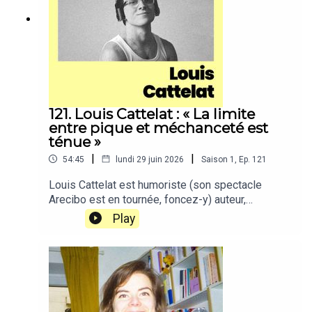
121. Louis Cattelat : « La limite
entre pique et méchanceté est
ténue »
|
|
54:45
lundi 29 juin 2026
Saison
1
,
Ep.
121
Louis Cattelat est humoriste (son spectacle
Arecibo est en tournée, foncez-y) auteur,
réalisateur & chroniqueur dans l’émission
Play
Quotidien.Dans cet épisode, enregistré en public
au Culture Fest, on a parlé :du fait qu’il est
humoriste un peu par hasardde la pression que
c’est de faire des chroniques dans Quotidiende
l’espace, les aigles & des aliens (big up si vous
nous écoutez)du fait qu’il est très curieux et se