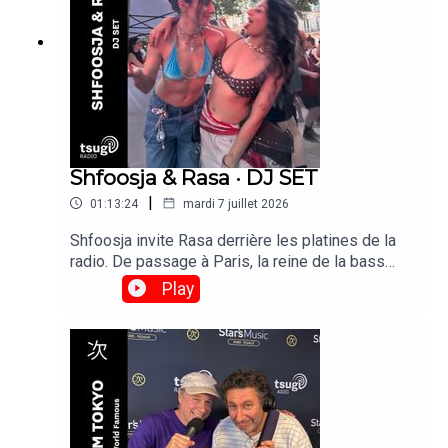
Shfoosja & Rasa · DJ SET
|
01:13:24
mardi 7 juillet 2026
Shfoosja invite Rasa derrière les platines de la
radio. De passage à Paris, la reine de la bass
music de Bangalore, s'impose comme l'une des
Play
DJ indiennes les plus en vue à l'international.