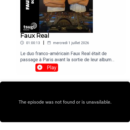
Faux Real
|
01:00:13
mercredi 1 juillet 2026
Le duo franco-américain Faux Real était de
passage à Paris avant la sortie de leur album
"Poison Time" le 4 septembre. On en a profité
Play
pour les inviter pour un DJ set exclusif avant de
les retrouver le 17 novembre en live au Bus
Palladium.