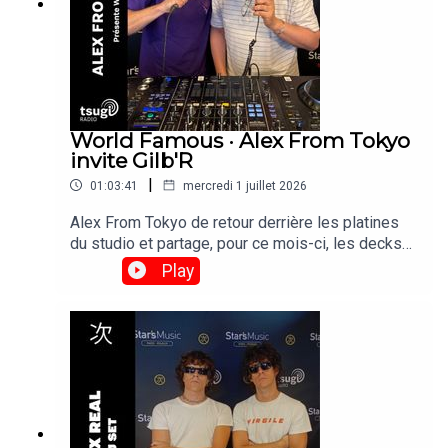
World Famous · Alex From Tokyo
invite Gilb'R
|
01:03:41
mercredi 1 juillet 2026
Alex From Tokyo de retour derrière les platines
du studio et partage, pour ce mois-ci, les decks
avec Gilb'r, DJ et fondateur du label Versatile.
Play