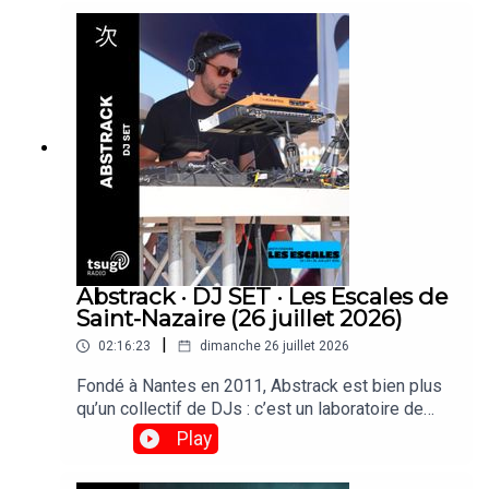
d’affiche, Ultrabruma, duo composé de Brenda &
María Manuela, originaire de Colombie, on fait
leurs toute première apparition à Paris et sont
passées faire un set derrière les platines de
Tsugi Radio.
Abstrack · DJ SET · Les Escales de
Saint-Nazaire (26 juillet 2026)
|
02:16:23
dimanche 26 juillet 2026
Fondé à Nantes en 2011, Abstrack est bien plus
qu’un collectif de DJs : c’est un laboratoire de
création qui explore la fête comme une œuvre
Play
d’art totale. Musique, scénographie et graphisme
y convergent pour transformer chaque événement