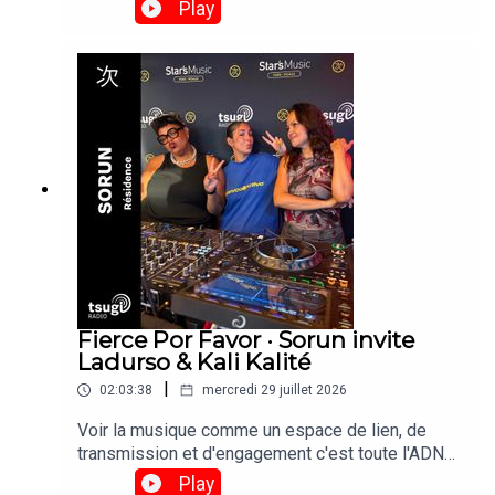
et de réinvention culturelle. »Retrouvez son set
Play
enregistré depuis le Club 360 des Escales de
Saint-Nazaire le vendredi 24 Juillet 2026. © Brice
Photo
Fierce Por Favor · Sorun invite
Ladurso & Kali Kalité
|
02:03:38
mercredi 29 juillet 2026
Voir la musique comme un espace de lien, de
transmission et d'engagement c'est toute l'ADN
de la résidence Fierce Por Favor, imaginé par
Play