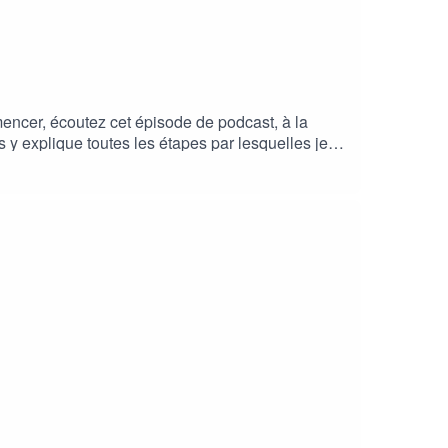
mencer, écoutez cet épisode de podcast, à la
s y explique toutes les étapes par lesquelles je
our, je vous laisse ⁠⁠⁠cliquer ⁠⁠ici⁠⁠⁠⁠⁠, vous serez
emier amour,⁠⁠⁠ cliquez ⁠ici⁠⁠⁠⁠, vous serez
'est ici⁠⁠⁠.⁠⁠⁠⁠⁠⁠⁠⁠⁠Si vous souhaitez soutenir le podcast,
n plus grand nombre de personne. Merci à ceux qui