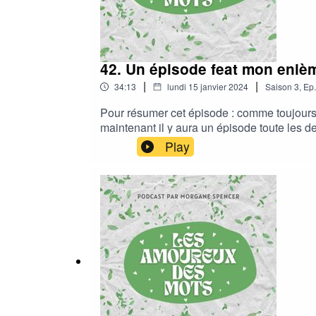
42. Un épisode feat mon eniè
|
|
34:13
lundi 15 janvier 2024
Saison
3
,
Ep.
Pour résumer cet épisode : comme toujours du 
maintenant il y aura un épisode toute les 
vous pouvez me retrouver sur Wattpad !Pour lir
Play
compte Wattpad, et les premières pages de mo
savoir de quoi parle mon livre, ⁠⁠⁠⁠cet épisode⁠ vous 
une note sur votre plateforme d’écoute, ça 