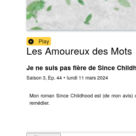
Play
Les Amoureux des Mots
Je ne suis pas fière de Since Chil
Saison
3
,
Ep.
44
•
lundi 11 mars 2024
Mon roman Since Childhood est (de mon avis) celu
remédier.