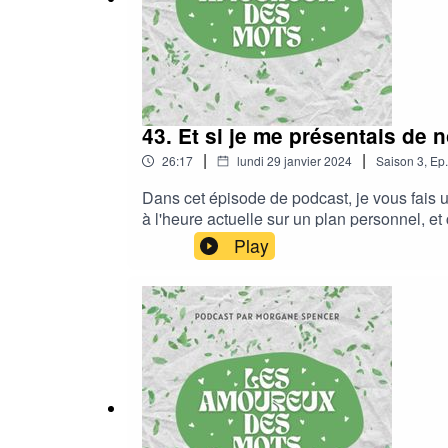
43. Et si je me présentais de
|
|
26:17
lundi 29 janvier 2024
Saison
3
,
Ep.
Dans cet épisode de podcast, je vous fais u
à l'heure actuelle sur un plan personnel, et ce
serez redirigé vers mon compte Wattpad, et l
Play
redirigé vers Lulu.Pour savoir de quoi parle mon livre
laissez votre avis, ou une note sur votre p
le font !