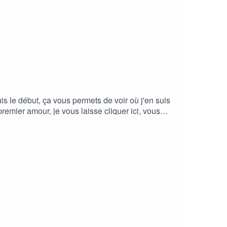
s le début, ça vous permets de voir où j'en suis
 amour, je vous laisse ⁠⁠⁠cliquer ⁠⁠ici⁠⁠⁠⁠⁠, vous
son premier amour,⁠⁠⁠ cliquez ⁠ici⁠⁠⁠⁠, vous serez
'est ici⁠⁠⁠.⁠⁠⁠⁠⁠⁠⁠⁠⁠Si vous souhaitez soutenir le podcast,
n plus grand nombre de personne. Merci à ceux qui