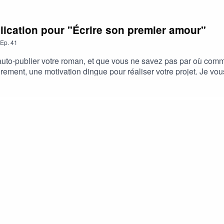
lication pour "Écrire son premier amour"
Ep.
41
z auto-publier votre roman, et que vous ne savez pas par où com
surement, une motivation dingue pour réaliser votre projet. Je vou
er amour sur Lulu.Pour lire quelques extraits d'Écrire son premier am
mières pages de mon roman !Si vous souhaitez acheter Écrire son pr
, ⁠⁠⁠⁠cet épisode⁠ vous explique tout⁠⁠⁠.Pour lire Espoir d’Été, ⁠⁠⁠⁠⁠⁠⁠⁠⁠⁠⁠⁠⁠c
lateforme d’écoute, ça permet de faire connaître mon travail à u