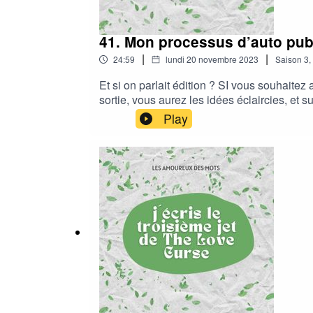
41. Mon processus d’auto pub
|
|
24:59
lundi 20 novembre 2023
Saison
3
,
Et si on parlait édition ? SI vous souhaite
sortie, vous aurez les idées éclaircies, et 
suis passée pour auto-publier Écrire son premi
Play
redirigé vers mon compte Wattpad, et les pre
redirigé vers Lulu.Pour savoir de quoi parle mon livre
laissez votre avis, ou une note sur votre p
le font !