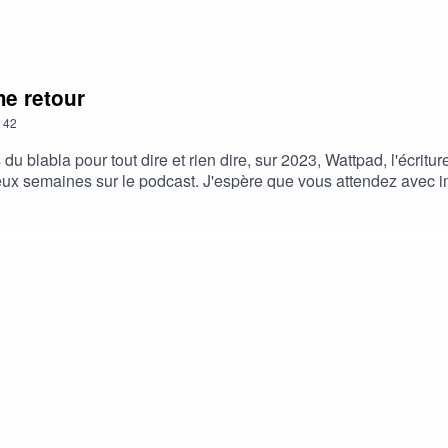
me retour
42
blabla pour tout dire et rien dire, sur 2023, Wattpad, l'écriture,
deux semaines sur le podcast. J'espère que vous attendez avec i
e quelques extraits d'Écrire son premier amour, je vous laisse ⁠⁠⁠cli
n roman !Si vous souhaitez acheter Écrire son premier amour,⁠⁠⁠ cl
explique tout⁠⁠⁠.Pour lire Espoir d’Été, ⁠⁠⁠⁠⁠⁠⁠⁠⁠⁠⁠⁠⁠c'est ici⁠⁠⁠.⁠⁠⁠⁠⁠⁠⁠⁠⁠Si v
permet de faire connaître mon travail à un plus grand nombre de 