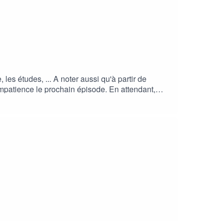
 les études, ... A noter aussi qu'à partir de
mpatience le prochain épisode. En attendant,
quer ⁠⁠ici⁠⁠⁠⁠⁠, vous serez redirigé vers mon
iquez ⁠ici⁠⁠⁠⁠, vous serez redirigé vers Lulu.Pour
ous souhaitez soutenir le podcast, laissez votre avis, ou
personne. Merci à ceux qui le font !