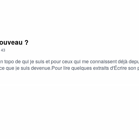
 nouveau ?
43
n topo de qui je suis et pour ceux qui me connaissent déjà depui
 que je suis devenue.Pour lire quelques extraits d'Écrire son premier
es premières pages de mon roman !Si vous souhaitez acheter Écrire 
, ⁠⁠⁠⁠cet épisode⁠ vous explique tout⁠⁠⁠.Pour lire Espoir d’Été, ⁠⁠⁠⁠⁠⁠⁠⁠⁠⁠⁠⁠⁠c
lateforme d’écoute, ça permet de faire connaître mon travail à u