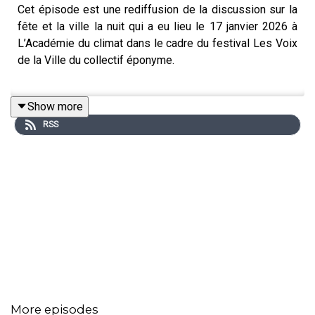
Cet épisode est une rediffusion de la discussion sur la
fête et la ville la nuit qui a eu lieu le 17 janvier 2026 à
L’Académie du climat dans le cadre du festival Les Voix
de la Ville du collectif éponyme.
Show more
Dans cet échange animé par Colline François et Manon
RSS
Terrasse nous entendons Emmanuelle Lallement, Sara
Castagné, Edna Hernandez Gonzalez et Arnaud Idelon.
Aimez-vous faire la fête ? Avez-vous le temps ? Vous
sentez-vous bien dans l’espace public la nuit ? Les rues
vous semblent-elles assez illuminées ? Comment vivent
vos villes la nuit ? Comment sont partagés ses espaces
publics ? Doit-on défendre un droit à faire la fête en ville
?
More episodes