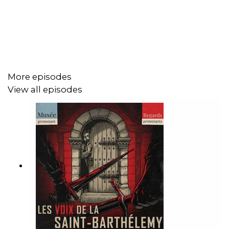
septembre 2024. Vous y découvrirez d’autres visages
de la Saint-Barthélemy à Paris mais aussi à Rouen, à
Toulouse et à Lyon.
Retrouvez les autres épisodes ainsi que les coulisses
More episodes
de la production sur
regardsprotestants.com
,
View all episodes
museeprotestant.org
et dans votre application de
podcast favorite.
Pour plus de podcasts Regards Protestants, visitez :
https://regardsprotestants.com/podcast
Retrouvez le podcast sur instagram :
https://www.instagram.com/regardsprotestants_podcast/
Abonnez-vous à la newsletter 'La reco podcast de
Jérémie' 👉
Inscrivez-vous ici
!
Et découvrez tous nos podcasts compilés en une seule