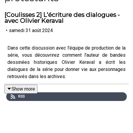
[Coulisses 2] L'écriture des dialogues -
avec Olivier Keraval
•
samedi 31 août 2024
Dans cette discussion avec l'équipe de production de la
série, vous découvrirez comment l'auteur de bandes
dessinées historiques Olivier Keraval a écrit les
dialogues de la série pour donner vie aux personnages
retrouvés dans les archives.
Show more
RSS
Les voix de la Saint-Barthélemy
est un podcast du
Musée protestant et Regards protestants, adapté du
livre
Tous ceux qui tombent, visages du massacre de la
Saint-Barthélemy
, publié aux éditions La Découverte.
Une version poche avec postface inédite est publiée en