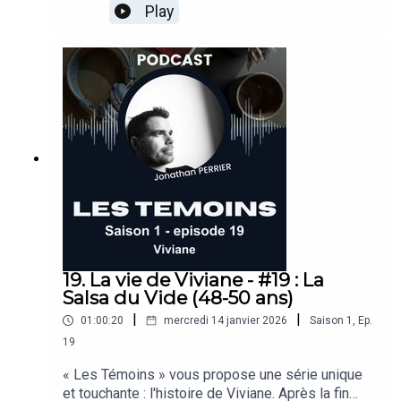
calendrier.Ici, c’est juste toi et moi.Des épisodes
Play
qui sortent quand l’envie me prend, sur les
thèmes qui me touchent et que j’ai envie de
partager.Pas de posture, pas de masque :
seulement une conversation intime, entre
nous.Parce que parfois, on a besoin d’appuyer sur
pause… une parenthèse rien qu’à
nous.Musique: Gaia - Nova NomaSource:
https://soundcloud.com/nova-nomaLicence:
https://creativecommons.org/licenses/by/3.0/de
ed.fr
19. La vie de Viviane - #19 : La
Salsa du Vide (48-50 ans)
|
|
01:00:20
mercredi 14 janvier 2026
Saison
1
,
Ep.
19
« Les Témoins » vous propose une série unique
et touchante : l'histoire de Viviane. Après la fin