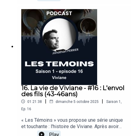
qui sortent quand l’envie me prend, sur les
thèmes qui me touchent et que j’ai envie de
partager.Pas de posture, pas de masque :
seulement une conversation intime, entre
nous.Parce que parfois, on a besoin d’appuyer sur
pause… une parenthèse rien qu’à
nous.Musique: Gaia - Nova NomaSource:
https://soundcloud.com/nova-nomaLicence:
https://creativecommons.org/licenses/by/3.0/de
ed.fr
16. La vie de Viviane - #16 : L'envol
des fils (43-46ans)
|
|
01:21:38
dimanche 5 octobre 2025
Saison
1
,
Ep.
16
« Les Témoins » vous propose une série unique
et touchante : l'histoire de Viviane. Après avoir
payé le prix de son indépendance, Viviane se
Play