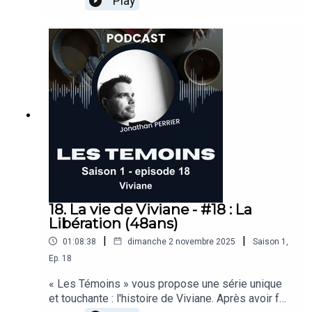
Play
qui sortent quand l’envie me prend, sur les
thèmes qui me touchent et que j’ai envie de
partager.Pas de posture, pas de masque :
seulement une conversation intime, entre
nous.Parce que parfois, on a besoin d’appuyer sur
pause… une parenthèse rien qu’à
nous.Musique: Gaia - Nova NomaSource:
https://soundcloud.com/nova-nomaLicence:
https://creativecommons.org/licenses/by/3.0/de
ed.fr
18. La vie de Viviane - #18 : La
Libération (48ans)
|
|
01:08:38
dimanche 2 novembre 2025
Saison
1
,
Ep.
18
« Les Témoins » vous propose une série unique
et touchante : l'histoire de Viviane. Après avoir fait