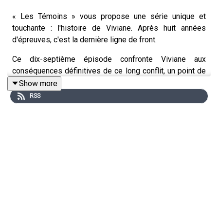
« Les Témoins » vous propose une série unique et
touchante : l'histoire de Viviane. Après huit années
d'épreuves, c'est la dernière ligne de front.
Ce dix-septième épisode confronte Viviane aux
conséquences définitives de ce long conflit, un point de
non-retour pour elle et ses enfants.
Show more
RSS
Mais après cette séquence, que reste-t-il ? Et quel est
le prix réel de cette libération ?
Plongez avec nous au-delà de cette étape décisive, là
où l'histoire de Viviane prend une nouvelle forme,
incertaine et pleine de promesses.
Musique: DaysPast - InClosing