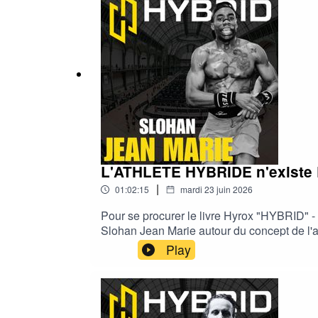
COACHINGFormation gratuite : https://www.
distance/Coaching Premium : https://www.r
L'ATHLETE HYBRIDE n'existe PA
|
01:02:15
mardi 23 juin 2026
Pour se procurer le livre Hyrox "HYBRID" -
Slohan Jean Marie autour du concept de l'a
et son entraînement actuel dans cette quê
Play
2006. Co-fondateur de SuperPhysique Nutriti
compromettre la santé à long terme.À trave
exigent la transparence. Mon objectif : v
: https://www.rudycoia.com/newsletter/Coac