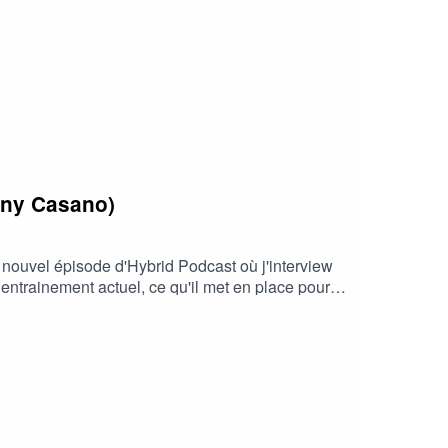
nutrition.fr
ony Casano)
 nouvel épisode d'Hybrid Podcast où j'interview
entrainement actuel, ce qu'il met en place pour
 EST RUDY COIA ?Pionnier du coaching en ligne
de : allier la force à l'endurance, sans jamais
ccompagne ceux qui refusent les raccourcis et
lle----RESSOURCES ET COACHINGFormation gratuite
hing-a-distance/Coaching Premium :
nutrition.fr