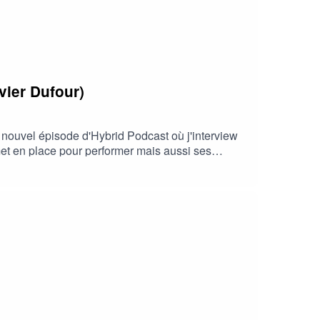
ier Dufour)
 nouvel épisode d'Hybrid Podcast où j'interview
 met en place pour performer mais aussi ses
r de SuperPhysique Nutrition, mon approche
 à long terme.À travers mes suivis personnalisés et
objectif : vous transmettre les clés d'une
.com/newsletter/Coaching à distance :
om/produit/coaching-premium/Compléments