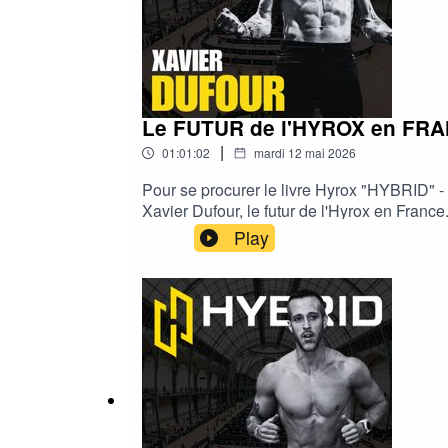
nutrition.fr
Le FUTUR de l'HYROX en FRA
|
01:01:02
mardi 12 mai 2026
Pour se procurer le livre Hyrox "HYBRID" -
Xavier Dufour, le futur de l'Hyrox en Franc
ambitions.C'est un régal !QUI EST RUDY C
Play
repose sur la culture de l'athlète hybride :
mes contenus pédagogiques, j'accompagne ce
progression durable et naturelle----RESS
https://www.rudycoia.com/produit/suivi-c
alimentaires : https://www.superphysique-nut