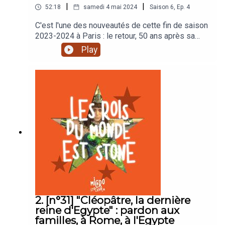
|
|
52:18
samedi 4 mai 2024
Saison
6
,
Ep.
4
C'est l'une des nouveautés de cette fin de saison
2023-2024 à Paris : le retour, 50 ans après sa
dernière représentation officielle, de "La
Play
Révolution française", le premier opéra-rock de
Claude Michel Schonberg et Alain Boublil, six ans
avant les Misérables. Le soir de la première,
Virigine et Julien ont assisté au spectacle : voici
donc le "crash test" de cette version 2024 !
2. [n°31] "Cléopâtre, la dernière
reine d'Egypte" : pardon aux
familles, à Rome, à l'Egypte