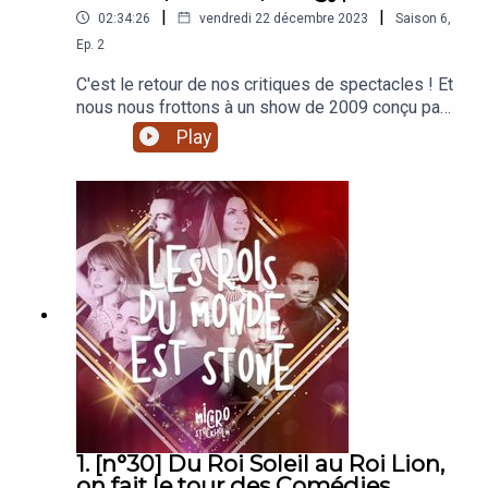
|
|
02:34:26
vendredi 22 décembre 2023
Saison
6
,
Ep.
2
C'est le retour de nos critiques de spectacles ! Et
nous nous frottons à un show de 2009 conçu par
Kamel Ouali, "Cléopâtre, la dernière reine
Play
d'Egypte". Amélie, Ambre, Julien et Virginie
décortiquent ce spectacle et demandent pardon
aux familles, à Rome et à l'Egypte.
1. [n°30] Du Roi Soleil au Roi Lion,
on fait le tour des Comédies