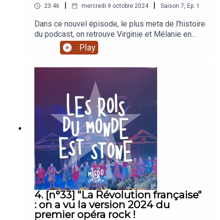
|
|
23:46
mercredi 9 octobre 2024
Saison
7
,
Ep.
1
Dans ce nouvel épisode, le plus meta de l'histoire
du podcast, on retrouve Virginie et Mélanie en
direct de la MPAA Saint-Germain, à Paris, où elles
Play
donnent à chaud leur avis sur le spectacle de l'un
des autres membres de l'équipe du spectacle,
Julien, qui a écrit et mis en scène "Radio Michel",
un juke-box musical basé sur des chansons qui
ont toutes été interprétées par des Michel ou qui
parlent de Michel. Pour suivre les aventures de
Radio Michel et peut-être découvrir le spectacle
à l'occasion de prochaines dates, abonnez-vous
au compte instagram du spectacle !
4. [n°33] "La Révolution française"
: on a vu la version 2024 du
premier opéra rock !