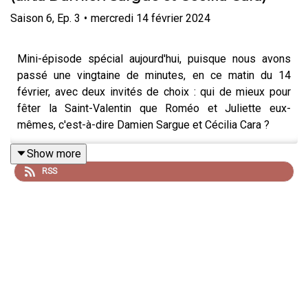
Saison
6
,
Ep.
3
•
mercredi 14 février 2024
Mini-épisode spécial aujourd'hui, puisque nous avons
passé une vingtaine de minutes, en ce matin du 14
février, avec deux invités de choix : qui de mieux pour
fêter la Saint-Valentin que Roméo et Juliette eux-
mêmes, c'est-à-dire Damien Sargue et Cécilia Cara ?
Virginie et Julien ont parlé avec eux de la tournée Les
Show more
Comédies Musicales dont la grande date au Dôme de
RSS
Paris approche (c'est le 15 mars), et évidemment des
années pendant lesquelles les deux artistes ont été sur
scène dans la peau des amants de Shakespeare, sous la
direction musicale de Gérard Presgurvic.