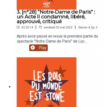
3. [n°28] "Notre-Dame de Paris" :
un Acte II condamné, libéré,
approuvé, critiqué
|
|
02:20:14
vendredi 20 mai 2022
Saison
4
,
Ep.
3
Après avoir passé en revue la première partie du
spectacle "Notre-Dame de Paris" de Luc
Plamondon et Richard Cocciante, Ambre, Amélie,
Play
Julien, Mélanie et Virginie se retrouvent pour
décortiquer le deuxième acte du spectacle, avec
toujours autant de cringe, de belles chansons, et
de maquillages hasardeux.