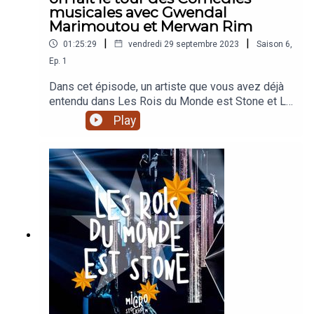
musicales avec Gwendal
Marimoutou et Merwan Rim
|
|
01:25:29
vendredi 29 septembre 2023
Saison
6
,
Ep.
1
Dans cet épisode, un artiste que vous avez déjà
entendu dans Les Rois du Monde est Stone et LE
BOSS FINAL DE NOTRE PODCAST, aka Gwendal
Play
Marimoutou (Résiste, Le Roi Lion) et Merwan Rim
(Le Roi Soleil, Mozart l'Opéra Rock) ! Avec
Amélie, Julien et Virginie, ils parlent de la tournée
"Les Comédies Musicales" qui s'arrêtera le 15
mars 2023 au Palais des Sports, mais aussi de
leur expérience dans le grand monde de la
comédie musicale !