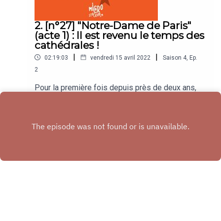
2. [n°27] "Notre-Dame de Paris"
(acte 1) : Il est revenu le temps des
cathédrales !
|
|
02:19:03
vendredi 15 avril 2022
Saison
4
,
Ep.
2
Pour la première fois depuis près de deux ans,
toute l'équipe se retrouve au complet ET en
présentiel ! Ambre, Amélie, Julien, Mélanie et
Play
Virginie passent en revue le spectacle musical de
Luc Plamondon et Richard Cocciante créé en
1998 : Notre-Dame de Paris. Paroles, musique,
adaptation de l'oeuvre originale, différentes
versions, nous avons décortiqué ce monument de
la comédie musicale française... et dans cet
épisode, nous n'avons fait que l'acte 1 !
Copyright
Julien Baldacchino