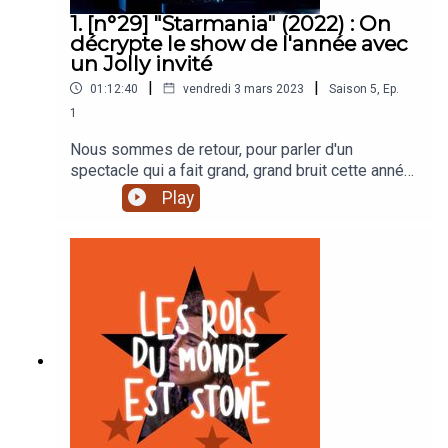
1. [n°29] "Starmania" (2022) : On
décrypte le show de l'année avec
un Jolly invité
|
|
01:12:40
vendredi 3 mars 2023
Saison
5
,
Ep.
1
Nous sommes de retour, pour parler d'un
spectacle qui a fait grand, grand bruit cette année
: Starmania, dans sa version 2022 ! Amélie,
Play
Virginie et Julien reviennent sur les coulisses de
sa création avec un invité de exceptionnel :
Thomas Jolly, metteur en scène de cette nouvelle
version. Il nous a expliqué son travail de création,
ses choix artistiques, et les dessous du montage
du spectacle.Merci au Pley Hotel, un hôtel dédié
à la radio et au podcast, qui nous a accueilli pour
cet enregistrement !Photo de vignette : Anthony
Dorfmann.