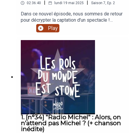
|
|
02:36:40
lundi 19 mai 2025
Saison
7
,
Ep.
2
Dans ce nouvel épisode, nous sommes de retour
pour décrypter la captation d'un spectacle !
Amélie, Virginie et Julien sont autour de la table
Play
pour débfiefer "Molière, le spectacle musical"
après sa diffusion télévisée sur W9. ATTENTION
! Molière le spectacle musical se joue toujours
actuellement en tournée dans toute la France. On
ne peut que vous inviter à aller voir le spectacle
sur scène avant d'écouter notre débrief qui spoile
tout !
1. [n°34] "Radio Michel" : Alors, on
n'attend pas Michel ? (+ chanson
inédite)