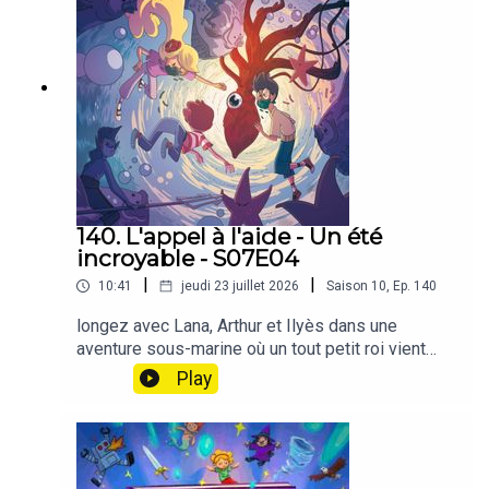
140. L'appel à l'aide - Un été
incroyable - S07E04
|
|
10:41
jeudi 23 juillet 2026
Saison
10
,
Ep.
140
longez avec Lana, Arthur et Ilyès dans une
aventure sous-marine où un tout petit roi vient
demander une très grande aide 🌊🧝‍♂️🐙Sur la
Play
plage, Tornado aboie sans relâche contre un
rocher. Dans une minuscule cavité se cache Récif,
roi des elfes des mers, haut de dix centimètres à
peine. Son palais englouti, bâti de coquillages et
de nacre, est attaqué par un kraken gigantesque...