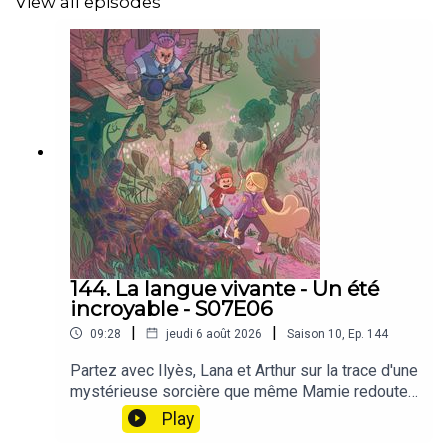
View all episodes
144. La langue vivante - Un été
incroyable - S07E06
|
|
09:28
jeudi 6 août 2026
Saison
10
,
Ep.
144
Partez avec Ilyès, Lana et Arthur sur la trace d'une
mystérieuse sorcière que même Mamie redoute
🌳🔮😨Le carnet de Papistoire renferme un
Play
avertissement troublant : se méfier de