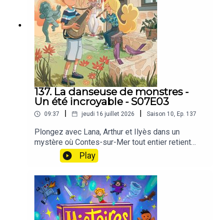
137. La danseuse de monstres -
Un été incroyable - S07E03
|
|
09:37
jeudi 16 juillet 2026
Saison
10
,
Ep.
137
Plongez avec Lana, Arthur et Ilyès dans un
mystère où Contes-sur-Mer tout entier retient
son souffle 🌲😱🔍Ce matin-là, le village semble
Play
étrangement désert. Depuis la nuit dernière, une
rumeur terrifiante circule : des monstres énormes
et agressifs rôderaient dans la forêt toute proche.
Plus personne n'ose mettre le nez dehors ! En
feuilletant le carnet de Papistoire, les trois amis
tombent alors sur une piste : une mystérieuse