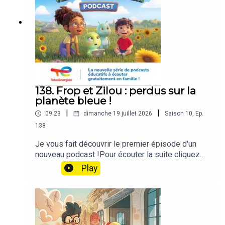
138. Frop et Zilou : perdus sur la
planète bleue !
|
|
09:23
dimanche 19 juillet 2026
Saison
10
,
Ep.
138
Je vous fait découvrir le premier épisode d'un
nouveau podcast !Pour écouter la suite cliquez
sur le lien suivant :
Play
https://smartlink.ausha.co/perdus-sur-la-planete-
bleue