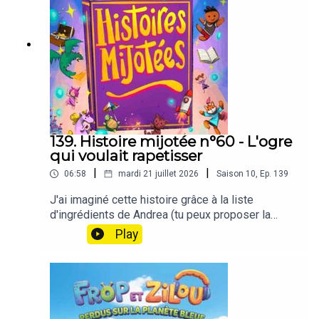
et il est venu chercher du secours. Mais pourquoi
ce monstre des abysses s'acharne-t-il soudain
sur le royaume des elfes ?Un seul moyen de le
savoir, écouter l'histoire !🎯 Parfait pour les 6-10
ans 🌟 Thèmes : mer, elfes, kraken, amitié,
courage, monde sous-marin 🏖️ Histoires du soir
ou après-midi de vacances, ambiance grand large
139. Histoire mijotée n°60 - L'ogre
qui voulait rapetisser
|
|
06:58
mardi 21 juillet 2026
Saison
10
,
Ep.
139
J'ai imaginé cette histoire grâce à la liste
d'ingrédients de Andrea (tu peux proposer la
tienne en cliquant ici).
Play