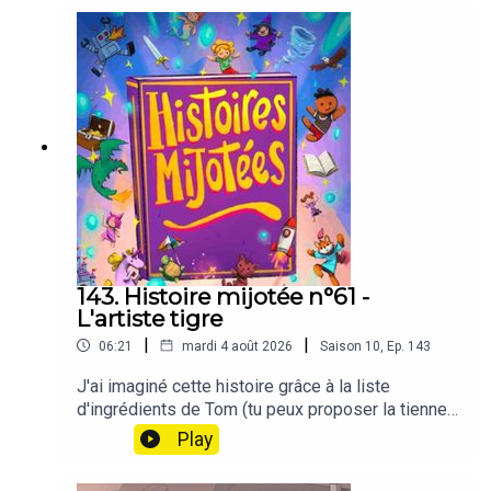
Piédelalettre. Une carte griffonnée indique un lieu
secret, au cœur de la forêt bordant Contes-sur-
Mer. Mamie leur révèle qu'il s'agit du nom d'une
sorcière aux pouvoirs redoutables, disparue
depuis des années... et leur interdit formellement
d'aller la chercher. Mais dès qu'elle s'endort, la
tentation est trop forte... Que va-t-il se passer ?
Un seul moyen de le savoir, écouter l'histoire !🎯
Parfait pour les 8-12 ans🌟 Thèmes : famille,
langue française, sorcière, forêt, humour, courage
🌳 Ambiance mystérieuse à savourer en famille
143. Histoire mijotée n°61 -
L'artiste tigre
|
|
06:21
mardi 4 août 2026
Saison
10
,
Ep.
143
J'ai imaginé cette histoire grâce à la liste
d'ingrédients de Tom (tu peux proposer la tienne
en cliquant ici).
Play