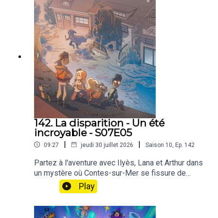
142. La disparition - Un été
incroyable - S07E05
|
|
09:27
jeudi 30 juillet 2026
Saison
10
,
Ep.
142
Partez à l'aventure avec Ilyès, Lana et Arthur dans
un mystère où Contes-sur-Mer se fissure de
partout, sans aucune explication 🧵🔍🌙En sortant
Play
de la boulangerie, Ilyès retrouve sa cousine Lana,
tout sourire. Mais leur bonne humeur s'efface d'un
coup : une fissure inquiétante serpente sur le mur,