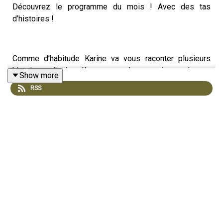
Découvrez le programme du mois ! Avec des tas
d’histoires !
Comme d’habitude Karine va vous raconter plusieurs
histoires mijotées. Il y aura un dragon qui a perdu ses
Show more
flammes, une fillette qui a la main verte, deux amies
RSS
séparées par la distance, une chatte et un ours
collectionneur de pierres précieuses et une fille
allergique au poil d’animaux !
Il y aura aussi Arthur qui vous racontera trois légendes :
celle du jardinier des peurs, celle du grimoire des
secrets et enfin, celle de la bougie à souhaits.
Et du côté des histoires du jeudi, vous pourrez en