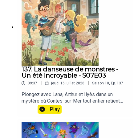
137. La danseuse de monstres -
Un été incroyable - S07E03
|
|
09:37
jeudi 16 juillet 2026
Saison
10
,
Ep.
137
Plongez avec Lana, Arthur et Ilyès dans un
mystère où Contes-sur-Mer tout entier retient
son souffle 🌲😱🔍Ce matin-là, le village semble
Play
étrangement désert. Depuis la nuit dernière, une
rumeur terrifiante circule : des monstres énormes
et agressifs rôderaient dans la forêt toute proche.
Plus personne n'ose mettre le nez dehors ! En