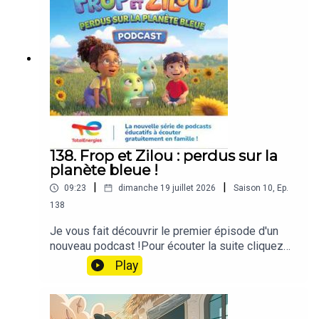
138. Frop et Zilou : perdus sur la
planète bleue !
|
|
09:23
dimanche 19 juillet 2026
Saison
10
,
Ep.
138
Je vous fait découvrir le premier épisode d'un
nouveau podcast !Pour écouter la suite cliquez
sur le lien suivant :
Play
https://smartlink.ausha.co/perdus-sur-la-planete-
bleue