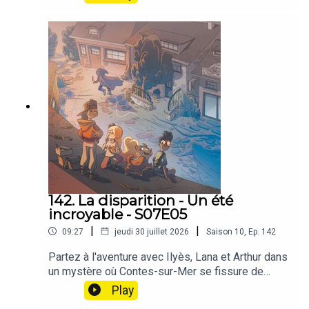
142. La disparition - Un été
incroyable - S07E05
|
|
09:27
jeudi 30 juillet 2026
Saison
10
,
Ep.
142
Partez à l'aventure avec Ilyès, Lana et Arthur dans
un mystère où Contes-sur-Mer se fissure de
partout, sans aucune explication 🧵🔍🌙En sortant
Play
de la boulangerie, Ilyès retrouve sa cousine Lana,