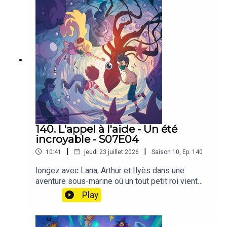
140. L'appel à l'aide - Un été
incroyable - S07E04
|
|
10:41
jeudi 23 juillet 2026
Saison
10
,
Ep.
140
longez avec Lana, Arthur et Ilyès dans une
aventure sous-marine où un tout petit roi vient
demander une très grande aide 🌊🧝‍♂️🐙Sur la
Play
plage, Tornado aboie sans relâche contre un
rocher. Dans une minuscule cavité se cache Récif,
roi des elfes des mers, haut de dix centimètres à