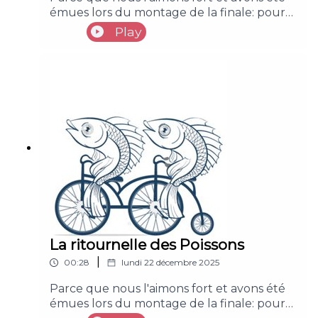
émues lors du montage de la finale: pour
https://shows.acast.com/les-poissons-sans-
vous la musique des Poissons <3.
Play
bicyclettes
https://www.youtube.com/channel/UCqd_tdQuItJJ
La ritournelle des Poissons
|
00:28
lundi 22 décembre 2025
Parce que nous l'aimons fort et avons été
émues lors du montage de la finale: pour