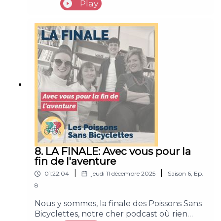
vous la musique des Poissons <3.
Play
8. LA FINALE: Avec vous pour la
fin de l'aventure
|
|
01:22:04
jeudi 11 décembre 2025
Saison
6
,
Ep.
8
Nous y sommes, la finale des Poissons Sans
Bicyclettes, notre cher podcast où rien