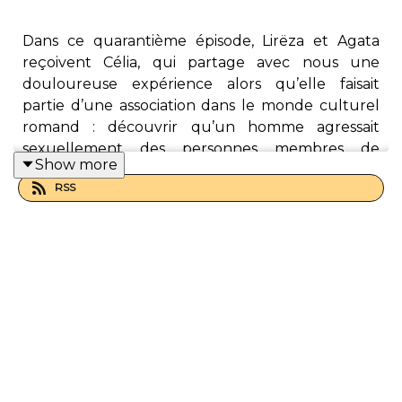
Dans ce quarantième épisode, Lirëza et Agata
reçoivent Célia, qui partage avec nous une
douloureuse expérience alors qu’elle faisait
partie d’une association dans le monde culturel
romand : découvrir qu’un homme agressait
sexuellement des personnes membres de
Show more
l’association, parfois mineures.
RSS
A la veille de la grève féministe du 14 juin 2024,
nous trouvions qu’il devenait de plus en plus
pressant d’aborder les violences sexuelles et
sexistes de cet angle-là, celui de l’entourage. Que
faire d’une information problématique ?
Comment soutenir les victimes ? Comment agir ?
A travers ce récit difficile, nous nous interrogeons
sur nos rôles et responsabilités lorsque nous
avons connaissance d’agissements
répréhensibles.