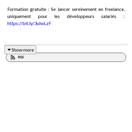
Formation gratuite : Se lancer sereinement en freelance,
uniquement pour les développeurs salariés :
https://bit.ly/3ulwLzF
Formation gratuite : Développer son activité de freelance
Show more
uniquement pour les développeurs déjà à leur compte :
RSS
https://bit.ly/40iWHIc
Envie de travailler avec moi ? Mes services pour les
freelances :
https://bit.ly/3Fx7JQm
-----