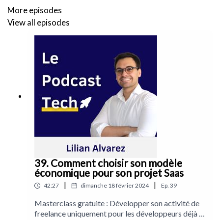
More episodes
Contacter Gwendal :
View all episodes
https://twitter.com/groue
https://github.com/groue/GRDB.swift
https://www.linkedin.com/in/gwendal-rou%C3%A9-
240b37/
------
Suivez-moi sur les réseaux sociaux :
39. Comment choisir son modèle
Youtube :
https://bit.ly/2R3tWzT
économique pour son projet Saas
|
|
42:27
dimanche 18 février 2024
Ep.
39
LinkedIn :
https://bit.ly/2vOgZiJ
Masterclass gratuite : Développer son activité de
Instagram :
https://bit.ly/3aeiiqd
freelance uniquement pour les développeurs déjà à