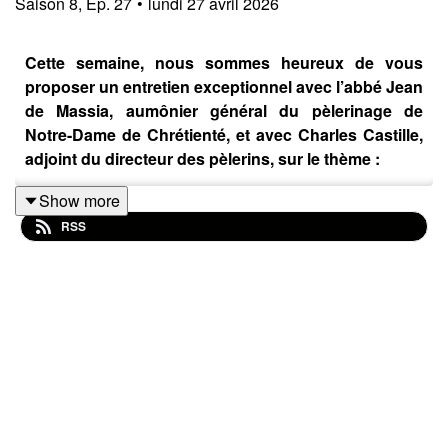
Saison
8
,
Ep.
27
•
lundi 27 avril 2026
Cette semaine, nous sommes heureux de vous
proposer un entretien exceptionnel avec l’abbé Jean
de Massia, aumônier général du pèlerinage de
Notre-Dame de Chrétienté, et avec Charles Castille,
adjoint du directeur des pèlerins, sur le thème :
Quelle mission pour le pèlerinage de chrétienté à la
Show more
Pentecôte ?
RSS
Ne manquez pas cet entretien unique. Faites-le
connaître autour de vous.
(Re)découvrez le podcast
Pour qu’Il Règne !
, réalisé
l’an dernier avec Notre-Dame de Chrétienté.