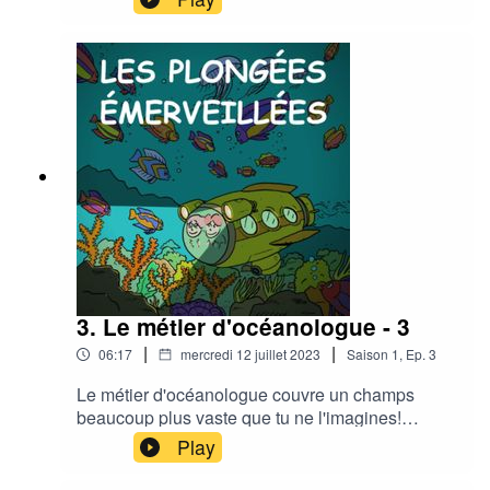
passion qu'on lui connaît.Peut-être cela te
donnera t-il envie de devenir océanologue à ton
tour... ?!
3. Le métier d'océanologue - 3
|
|
06:17
mercredi 12 juillet 2023
Saison
1
,
Ep.
3
Le métier d'océanologue couvre un champs
beaucoup plus vaste que tu ne l'imagines!
François Sarano va t'en parler avec toute la
Play
passion qu'on lui connaît.Peut-être cela te
donnera t-il envie de devenir océanologue à ton