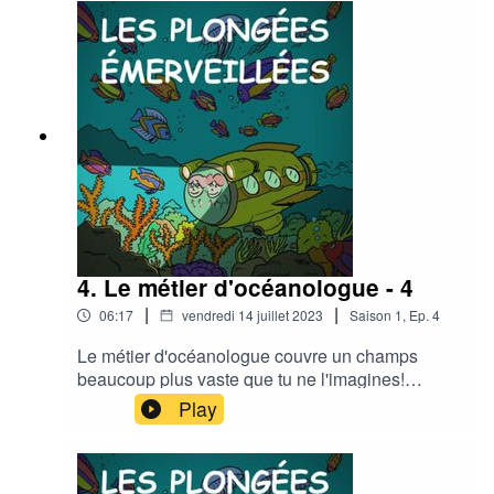
tour... ?!
4. Le métier d'océanologue - 4
|
|
06:17
vendredi 14 juillet 2023
Saison
1
,
Ep.
4
Le métier d'océanologue couvre un champs
beaucoup plus vaste que tu ne l'imagines!
François Sarano va t'en parler avec toute la
Play
passion qu'on lui connaît.Peut-être cela te
donnera t-il envie de devenir océanologue à ton
tour... ?!