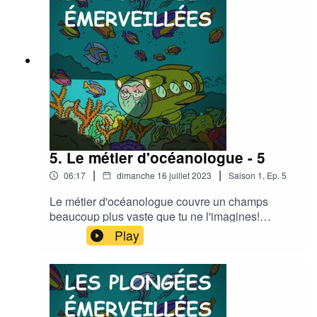
5. Le métier d'océanologue - 5
|
|
06:17
dimanche 16 juillet 2023
Saison
1
,
Ep.
5
Le métier d'océanologue couvre un champs
beaucoup plus vaste que tu ne l'imagines!
François Sarano va t'en parler avec toute la
Play
passion qu'on lui connaît.Peut-être cela te
donnera t-il envie de devenir océanologue à ton
tour... ?!