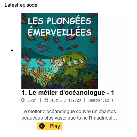
Latest episode
1. Le métier d'océanologue - 1
|
|
06:21
jeudi 6 juillet 2023
Saison
1
,
Ep.
1
Le métier d'océanologue couvre un champs
beaucoup plus vaste que tu ne l'imagines!
François Sarano va t'en parler avec toute la
Play
passion qu'on lui connaît.Peut-être cela te
donnera t-il envie de devenir océanologue à ton