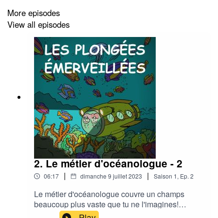
tour... ?!
More episodes
View all episodes
2. Le métier d'océanologue - 2
|
|
06:17
dimanche 9 juillet 2023
Saison
1
,
Ep.
2
Le métier d'océanologue couvre un champs
beaucoup plus vaste que tu ne l'imagines!
François Sarano va t'en parler avec toute la
Play