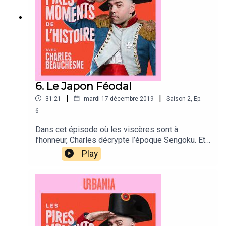
6. Le Japon Féodal
|
|
31:21
mardi 17 décembre 2019
Saison
2
,
Ep.
6
Dans cet épisode où les viscères sont à
l’honneur, Charles décrypte l’époque Sengoku. Et
de grâce, enlevez vos chaussures avant d’entrer
Play
dans l’antre des ninjas et des samouraïs :
personne n’aime laisser du sang sur le carrelage.