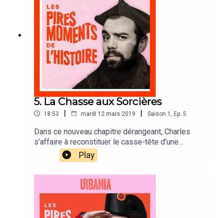
5. La Chasse aux Sorcières
|
|
18:53
mardi 12 mars 2019
Saison
1
,
Ep.
5
Dans ce nouveau chapitre dérangeant, Charles
s’affaire à reconstituer le casse-tête d’une
époque où peur et superstitions menèrent
Play
femmes, hommes et enfants tout droit dans la
fournaise du diable. Un aperçu de l’antichambre
de l’enfer.