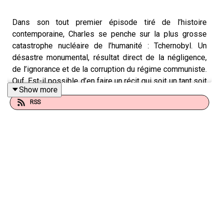
Dans son tout premier épisode tiré de l’histoire
contemporaine, Charles se penche sur la plus grosse
catastrophe nucléaire de l’humanité : Tchernobyl. Un
désastre monumental, résultat direct de la négligence,
de l’ignorance et de la corruption du régime communiste.
Ouf. Est-il possible d’en faire un récit qui soit un tant soit
Show more
peu… drôle ? Bonne question…
RSS
Animateur : Charles Beauchesne
Auteurs : Charles Beauchesne, François De Grandpré,
Anne-Hélène Prévost
Réalisatrice : Barbara-Judith Caron
Monteuse : Lucie Fournaison