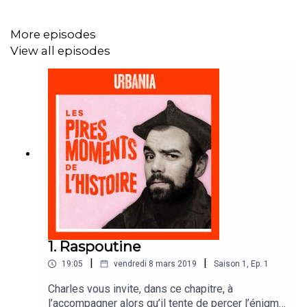
Designer graphique : Kevin Bouchard
Coordonnateur : Clément Turpin
More episodes
View all episodes
Productrice : Rosalie Granger
Producteurs exécutifs : Raphaëlle Huysmans et Philippe
Lamarre
1. Raspoutine
|
|
19:05
vendredi 8 mars 2019
Saison
1
,
Ep.
1
Charles vous invite, dans ce chapitre, à
l’accompagner alors qu’il tente de percer l’énigme