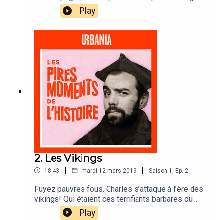
Raspoutine, prophète fou soupçonné d’avoir
Play
ensorcelé la famille du dernier empereur de
Russie. Histoire tragique d’un carnage annoncé.
2. Les Vikings
|
|
18:43
mardi 12 mars 2019
Saison
1
,
Ep.
2
Fuyez pauvres fous, Charles s’attaque à l’ère des
vikings! Qui étaient ces terrifiants barbares du
nord? Monstres ou héros? Pillards ou
Play
aventuriers? Compte rendu d’une époque rouge