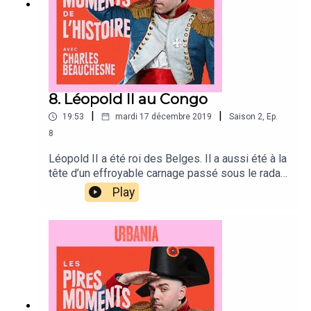
8. Léopold II au Congo
|
|
19:53
mardi 17 décembre 2019
Saison
2
,
Ep.
8
Léopold II a été roi des Belges. Il a aussi été à la
tête d’un effroyable carnage passé sous le radar
de l’histoire, mais pas sous celui de Charles.
Play
Récit d’une abomination dégoulinante de
caoutchouc et de mains coupées.