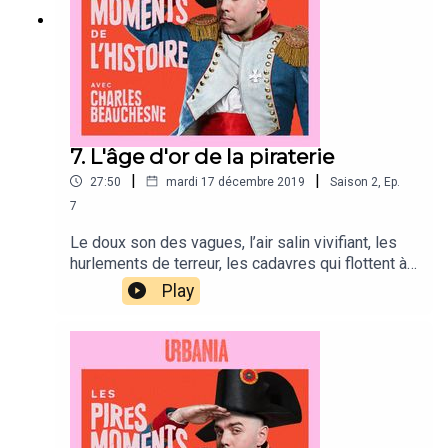
7. L'âge d'or de la piraterie
|
|
27:50
mardi 17 décembre 2019
Saison
2
,
Ep.
7
Le doux son des vagues, l’air salin vivifiant, les
hurlements de terreur, les cadavres qui flottent à
perte de vue, les supplices de la cale! Retenez
Play
votre souffle et plongez avec Charles dans les
eaux troubles et troublantes de la piraterie.