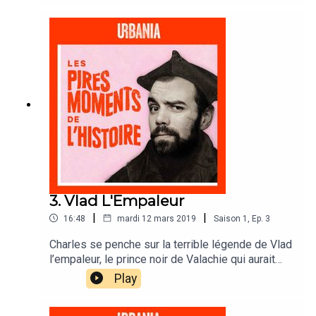
vif de sang.
3. Vlad L'Empaleur
|
|
16:48
mardi 12 mars 2019
Saison
1
,
Ep.
3
Charles se penche sur la terrible légende de Vlad
l’empaleur, le prince noir de Valachie qui aurait
servi d’inspiration au personnage de Dracula.
Play
Portrait de l’homme dans l’ombre du vampire.