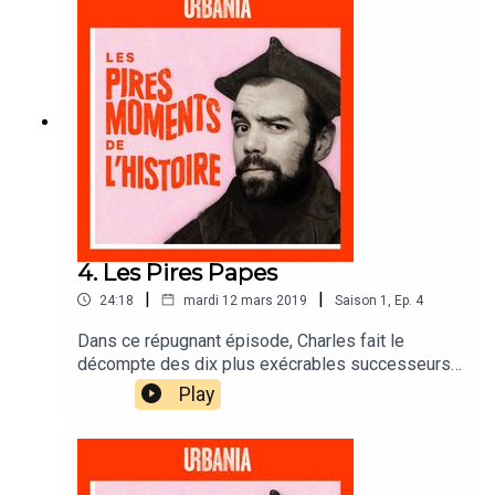
4. Les Pires Papes
|
|
24:18
mardi 12 mars 2019
Saison
1
,
Ep.
4
Dans ce répugnant épisode, Charles fait le
décompte des dix plus exécrables successeurs
de Saint-Pierre. Un topo riche en gorges coupées
Play
et en maladies vénériennes.