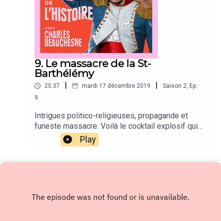
9. Le massacre de la St-
Barthélémy
|
|
25:37
mardi 17 décembre 2019
Saison
2
,
Ep.
9
Intrigues politico-religieuses, propagande et
funeste massacre. Voilà le cocktail explosif qui
nous attend dans cet épisode auquel Charles a
Play
ajouté quelques glaçons empoisonnés.