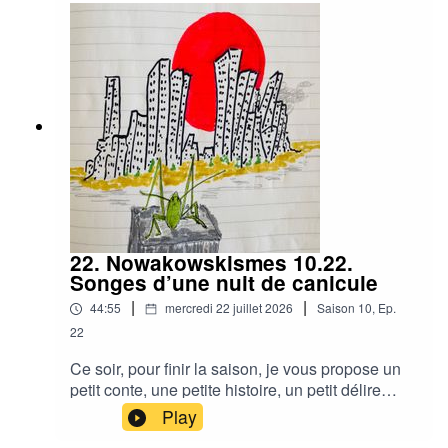
22. Nowakowskismes 10.22.
Songes d’une nuit de canicule
|
|
44:55
mercredi 22 juillet 2026
Saison
10
,
Ep.
22
Ce soir, pour finir la saison, je vous propose un
petit conte, une petite histoire, un petit délire
certainement qui commence ainsi. Il se passait
Play
des événements étranges. Une grosse sauterelle