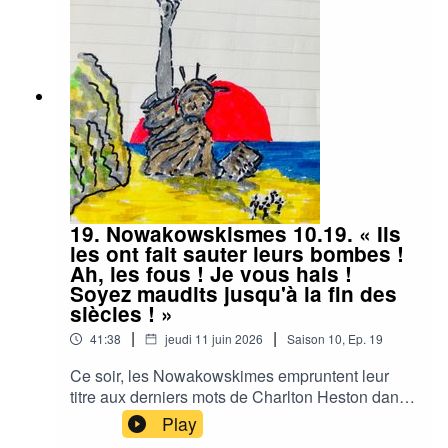
19. Nowakowskismes 10.19. « Ils
les ont fait sauter leurs bombes !
Ah, les fous ! Je vous hais !
Soyez maudits jusqu'à la fin des
siècles ! »
|
|
41:38
jeudi 11 juin 2026
Saison
10
,
Ep.
19
Ce soir, les Nowakowskimes empruntent leur
titre aux derniers mots de Charlton Heston dans
La planète des singes de 1968. « Ils les ont fait
Play
sauter leurs bombes ! Ah, les fous ! Je vous hais !