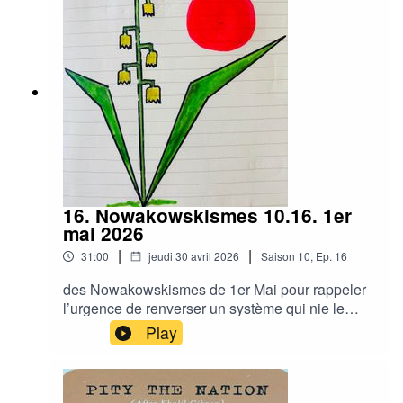
16. Nowakowskismes 10.16. 1er
mai 2026
|
|
31:00
jeudi 30 avril 2026
Saison
10
,
Ep.
16
des Nowakowskismes de 1er Mai pour rappeler
l’urgence de renverser un système qui nie le
vivant et l’humain, rappeler qu’il faut se battre
Play
sans faiblir contre ce système déshumanisant qui
s’est installé même là où nous sommes censés
le combattre. Pour un 1er Mai de la Vie contre le
Capitalisme Mortifère ! Donc des