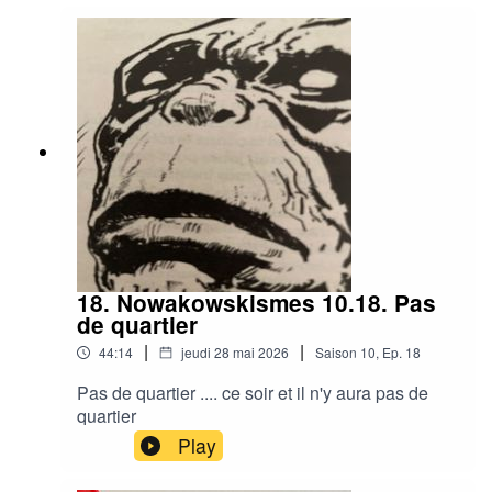
Soyez maudits jusqu'à la fin des siècles ! ». En
2026, « Ils les ont fait sauter leurs bombes ! Ils
l’ont eu leur IA ! Ils l’ont épuisée la planète ! Ils
les ont leurs dividendes ! Ah, les fous ! Je vous
hais ! Soyez maudits jusqu'à la fin des siècles ! »
18. Nowakowskismes 10.18. Pas
de quartier
|
|
44:14
jeudi 28 mai 2026
Saison
10
,
Ep.
18
Pas de quartier .... ce soir et il n'y aura pas de
quartier
Play