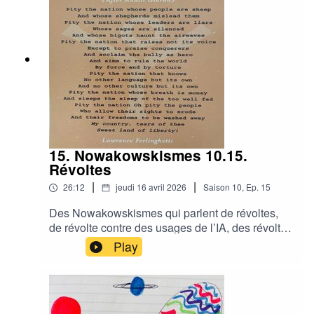
Nowakowskismes qui parlent des désastres des
guerres, de la prédation obscène des entreprises
des énergies fossiles et qui ouvrent un porte vers
un réseau social alternative libre, éthique et non
prédateur
15. Nowakowskismes 10.15.
Révoltes
|
|
26:12
jeudi 16 avril 2026
Saison
10
,
Ep.
15
Des Nowakowskismes qui parlent de révoltes,
de révolte contre des usages de l’IA, des révoltes
contre l’astrocapitalisme, des révoltes contre
Play
l’absolutisme et l’exploitation Des
Nowakowskismes en révolte