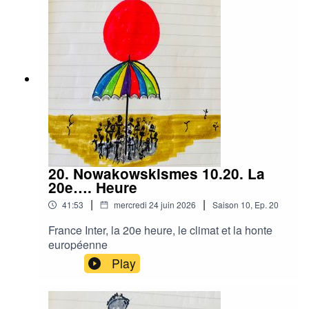
s’installe sous le prétexte fallacieux de la
protection des plus faibles. Enfin, la révolte à
mener contre ces entreprises de la Tech
étasuniennes et leur responsabilité dans
l’installation d’un monde privé de liberté et dans
leur implication technologique dans les guerres
génocidaires. John Lennon imaginait un monde
où la paix régnerait, … où en sommes-nous ?
J’ai peur que nous ayons failli.
20. Nowakowskismes 10.20. La
20e…. Heure
|
|
41:53
mercredi 24 juin 2026
Saison
10
,
Ep.
20
France Inter, la 20e heure, le climat et la honte
européenne
Play