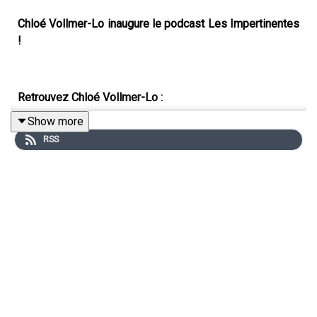
Chloé Vollmer-Lo inaugure le podcast Les Impertinentes
!
Retrouvez Chloé Vollmer-Lo :
Show more
*Sur
son compte Instagram
RSS
*Sur
son site Internet
*En librairie :
L'apocalypse selon Magda
Les Impertinentes est l'une des émissions de la série
Tuto Conquérir Le Monde, à retrouver juste ici :
tous les
podcasts Tuto Conquérir Le Monde