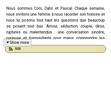
Nous sommes Coni, Dahn et Pascal. Chaque semaine,
nous invitons une femme à nous raconter son histoire et
nous lui posons tout haut les questions que beaucoup
se posent tout bas. Amour, séduction, couple, désir,
ruptures ou malentendus : une conversation sincère,
curieuse et bienveillante pour mieux comprendre les
Show more
relations entre les femmes et les hommes.
RSS
Abonnez vous pour ne rater aucun épisode.
Soutenez nous via tipeee
https://fr.tipeee.com/lesgentilshommes
et rejoignez le
Club des Gentilshommes, notre espace de partage et de
discussion sur discord.