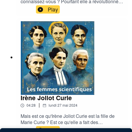
connaissez-vous ? Pourtant elle a révolutionné
la structure de l'adn...
Play
Irène Joliot Curie
|
04:28
lundi 27 mai 2024
Mais est ce qu'Irène Joliot Curie est la fille de
Marie Curie ? Est ce qu'elle a fait des
découvertes en médecine également ?
Play