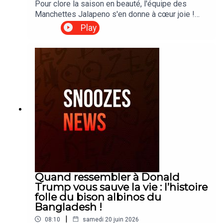
Pour clore la saison en beauté, l'équipe des
Manchettes Jalapeno s'en donne à cœur joie !
Pas de bulletin de nouvelles traditionnel ici, mais
Play
plutôt une bonne dose d'infodivertissement et de
fous rires garantis avant la pause estivale. Au
menu de ce dernier tour de piste : la folie de
l'Ozempic qui s'invite (presque) dans vos
Timbits, des révélations insolites sur le Tour de
Beauce et l'éternel débat sur la taille des
stationnements de chez Canac. Les animateurs
reviennent aussi sur des actualités croustillantes,
allant de policiers déguisés en mascottes
jusqu'aux nouvelles amours de Guillaume
Latendresse, sans oublier la technique très
créative de Trois-Rivières pour inciter à ramasser
les crottes de chiens. Rires et dérapages
contrôlés sont au rendez-vous pour ces ultimes
Quand ressembler à Donald
manchettes piquantes de la saison. De quoi vous
Trump vous sauve la vie : l’histoire
divertir en attendant leur retour en septembre !
folle du bison albinos du
Écoutez le segment dès maintenant.
Bangladesh !
|
08:10
samedi 20 juin 2026