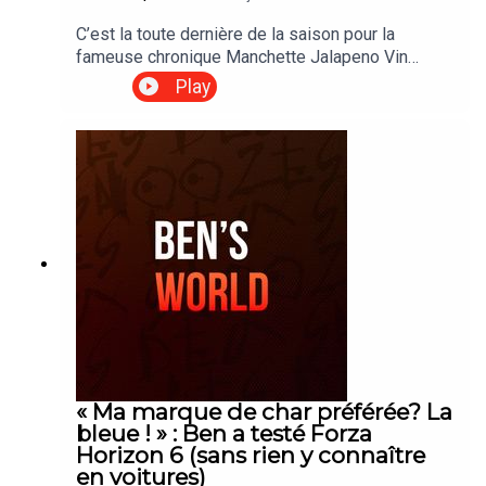
C’est la toute dernière de la saison pour la
fameuse chronique Manchette Jalapeno Vin
Press aux Snoozes ! Avant de s’éclipser pour les
Play
vacances d'été, l’équipe du 96.9 s’en donne à
cœur joie en épluchant les nouvelles les plus
insolites et hilarantes des dernières semaines. Et
on peut dire que nos animateurs préférés
terminent en beauté ! Au menu de ce festival de
l’absurde : une « Turbo Mamie » interceptée au
radar photo avec sa marchette (était-elle
branchée sur la nitro ?), le guide ultime des pires
tenues à éviter lors d’un enterrement, oubliez tout
de suite le pyjama, le jogging ou le costume de
squelette ! Sans oublier le grand débat sur les
enfants qui sacrent au restaurant. Entre deux fous
rires et les taquineries d’un « vieux couple » de
micro, revivez ce segment totalement déjanté
« Ma marque de char préférée? La
avant leur grand retour en septembre. C'est le
bleue ! » : Ben a testé Forza
temps de savourer le meilleur du rock et de
Horizon 6 (sans rien y connaître
l'humour !
en voitures)