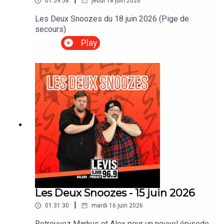
01:59:58
jeudi 18 juin 2026
Ummy Duel : Le grand classique de Québec de
retour dans une édition spécialement optimisée
Les Deux Snoozes du 18 juin 2026 (Pige de
pour s'affronter à deux.Yum Mini : Le jeu de dés
secours)
traditionnel revient dans une version miniature
Play
ultra-pratique avec dés chiffrés.Twist 19 : Un jeu
de cartes fruité et hautement stratégique où le
but est... de ne faire aucun point !Camping en folie
: Une autre merveille thématique de la collection
Ludo & Méninge où vos enfants devront fabriquer
des s'mores pour l'emporter.Dooblo : L'alternative
parfaite au Scrabble et au Boggle conçue par
Nicolas Perron. Un jeu de lettres accessible à
tous (promis, même ceux qui font des fautes !)
avec des défis optionnels pour les puristes.Le
Trou de cul (Édition officielle) : Le roi des dîners
étudiants revient en force avec des règles
officielles adaptées de 3 à 6 joueurs.Track 10 :
Réussir une suite de 1 à 10, ça semble facile?
Les Deux Snoozes - 15 juin 2026
Détrompez-vous! Vos adversairesferont tout
pour vous mettre des bâtons dans les
|
01:31:30
mardi 16 juin 2026
roues!Faites de la place dans la roulotte et
préparez-vous à de belles soirées de jeux !Bon
Retrouvez Markus et Alex pour un nouvel épisode