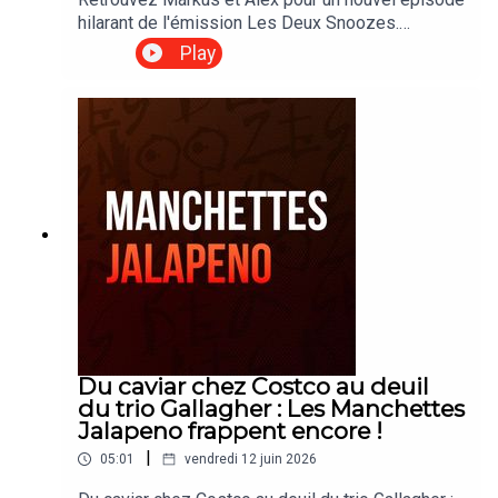
été et bonne écoute !
hilarant de l'émission Les Deux Snoozes.
Aujourd'hui, on discute de la fin de saison qui
Play
approche à grands pas, de calendriers cochés
impatiemment et de la retraite mouvementée de
Lucie. Une discussion colorée et dynamique,
pleine d'énergie, de rires et de confidences, à
écouter sans modération.
Du caviar chez Costco au deuil
du trio Gallagher : Les Manchettes
Jalapeno frappent encore !
|
05:01
vendredi 12 juin 2026