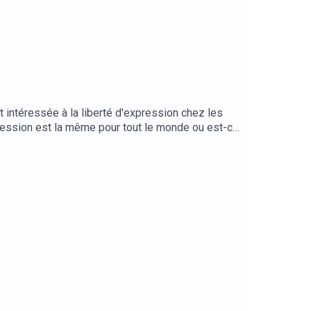
t intéressée à la liberté d'expression chez les
xpression est la même pour tout le monde ou est-ce
r les discussions de notre groupe tout l’atelier
ne sont réalisés grâce au soutien financier du