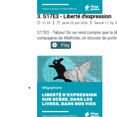
3. S17E3 - Liberté d'expression
|
|
21:05
jeudi 25 juin 2026
Saison
17
,
Ep.
3
S17E3 - Tabou! On se rend compte que la li
compagnie de Mathilde, on discute de polit
au soutien financier du ministère de l’Écon
Play