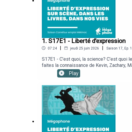
1. S17E1 - Liberté d'expression
|
|
07:24
jeudi 25 juin 2026
Saison
17
,
Ep.
1
S17E1 - C’est quoi, la science? C’est quoi le
faites la connaissance de Kevin, Zachary, M
l’Économie, de l’Innovation et de l’Énergie
Play