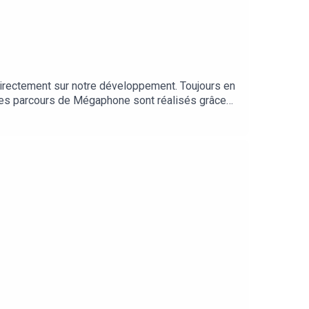
directement sur notre développement. Toujours en
!Les parcours de Mégaphone sont réalisés grâce
me NovaScience.