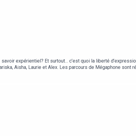
 savoir expérientiel? Et surtout… c’est quoi la liberté d’expressi
ariska, Aisha, Laurie et Alex. Les parcours de Mégaphone sont ré
 par l’entremise du programme NovaScience.