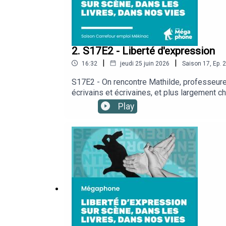
2. S17E2 - Liberté d'expression
|
|
16:32
jeudi 25 juin 2026
Saison
17
,
Ep.
2
S17E2 - On rencontre Mathilde, professeure d
écrivains et écrivaines, et plus largement c
que les artistes devraient avoir le droit de 
Play
durant! Et il y a tellement à dire, qu’on p
ministère de l’Économie, de l’Innovation et