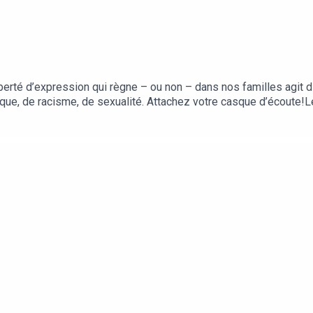
berté d’expression qui règne – ou non – dans nos familles agit 
ique, de racisme, de sexualité. Attachez votre casque d’écoute
omie, de l’Innovation et de l’Énergie par l’entremise du program