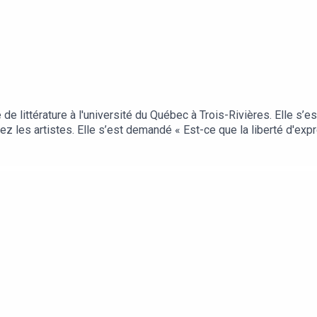
e littérature à l'université du Québec à Trois-Rivières. Elle s’es
hez les artistes. Elle s’est demandé « Est-ce que la liberté d'e
dire? » Cette question, et bien d’autres qui en découlent, va anime
oursuit les échanges au prochain épisode…Les parcours de Mégapho
 de l’Énergie par l’entremise du programme NovaScience.