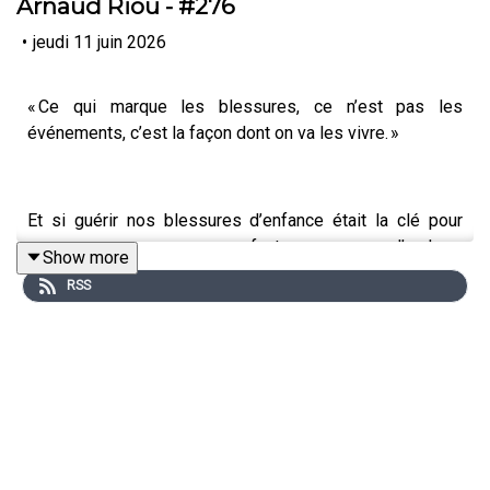
Arnaud Riou - #276
•
jeudi 11 juin 2026
« Ce qui marque les blessures, ce n’est pas les
événements, c’est la façon dont on va les vivre. »
Et si guérir nos blessures d’enfance était la clé pour
accompagner nos enfants vers l’audace,
Show more
l’émerveillement et la confiance ? À travers ce thème
RSS
central, Arnaud Riou partage une vision renouvelée de la
parentalité et de l’accompagnement de l’enfant.
Arnaud Riou est auteur, enseignant spirituel et président
de Terre Anima, une association qui soutient le message
des peuples premiers au monde moderne. Il a consacré