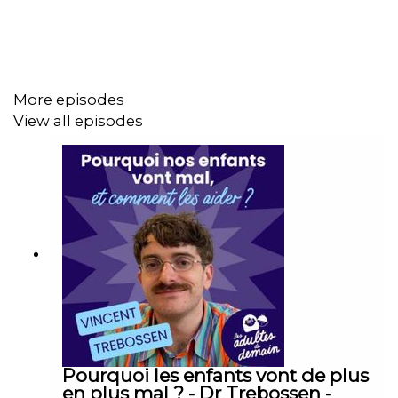
Il insiste également sur le fait que nos réactions
d’aujourd’hui ne sont que l'écho de vieux programmes
ancrés en nous, et que la première étape vers la
transformation consiste à prendre conscience de ces
More episodes
scénarios intérieurs qui se répètent.
View all episodes
Grâce au pouvoir d’interprétation, il devient alors
possible de réécrire notre histoire, de se libérer de nos
vieux réflexes et de porter un regard neuf sur nos
expériences.
Arnaud Riou illustre comment changer ces récits
intérieurs, c’est reprendre la main sur sa vie et ouvrir la
porte à de nouvelles ressources, retrouvant ainsi l’accès
à notre liberté d’adulte.
Pourquoi les enfants vont de plus
en plus mal ? - Dr Trebossen -