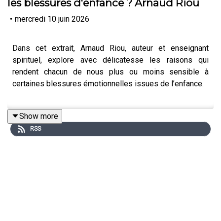
les blessures d'enfance ? Arnaud Riou
•
mercredi 10 juin 2026
Dans cet extrait, Arnaud Riou, auteur et enseignant
spirituel, explore avec délicatesse les raisons qui
rendent chacun de nous plus ou moins sensible à
certaines blessures émotionnelles issues de l’enfance.
Show more
Il explique que ce ne sont pas tant les événements
RSS
vécus qui marquent, mais la manière singulière dont
chaque personne les ressent et les perçoit, souvent dès
la naissance, voire avant. Des sentiments profonds de
rejet, d’abandon, d’injustice ou d’humiliation peuvent
s'inscrire en nous et avoir un impact sur la confiance en
soi à l’âge adulte.