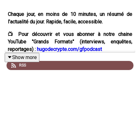
Chaque jour, en moins de 10 minutes, un résumé de
l’actualité du jour. Rapide, facile, accessible.
📺 Pour découvrir et vous abonner à notre chaine
YouTube "Grands Formats" (interviews, enquêtes,
reportages) :
hugodecrypte.com/gfpodcast
Show more
💼 Pour trouver un stage, alternance ou CDD/CDI :
RSS
hugodecrypte.com/jobboardpodcast
🗞️ L'essentiel de l'actualité, gratuitement, par email :
hugodecrypte.com/kesselpodcast
Et pour suivre l'actualité sur Instagram :
hugodecrypte.com/instapodcast
🔗 DES LIENS POUR EN SAVOIR PLUS