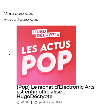
More episodes
CUBA :
Les Echos
,
Courrier International
,
Washington
View all episodes
Post
,
CNN
Écriture : Blanche Vathonne - Léah Boukobza - Samy
Rabbata - Hugo Travers
(Pop) Le rachat d’Electronic Arts
est enfin officialisé…
HugoDécrypte
|
05:59
jeudi 6 août 2026