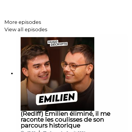
🔗 DES LIENS POUR EN SAVOIR PLUS
More episodes
View all episodes
CHINE-JAPON-TAÏWAN :
Le Monde
,
Notre vidéo
,
Nankin
BATACLAN :
20 Minutes
,
Franceinfo
UKRAINE :
Le HuffPost
,
Le Monde
HAMAS :
France 24
,
BFMTV
(Rediff) Émilien éliminé, il me
raconte les coulisses de son
parcours historique
DEVOIR DE VIGILANCE :
RFI
,
Politico