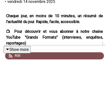
•
vendredi 14 novembre 2025
Chaque jour, en moins de 10 minutes, un résumé de
l’actualité du jour. Rapide, facile, accessible.
📺 Pour découvrir et vous abonner à notre chaine
YouTube "Grands Formats" (interviews, enquêtes,
reportages) :
https://www.youtube.com/@hugodecryptegrandsformats
Show more
RSS
💼 Pour trouver un stage, alternance ou CDD/CDI :
https://jobs.hugodecrypte.com/
🗞️ L'essentiel de l'actualité, gratuitement, par email :
https://inscription.kessel.media/hugodecrypte
Et pour suivre l'actualité sur Instagram :
https://instagram.com/hugodecrypte