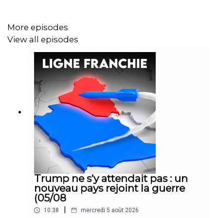
Vidéo produite et présentée par HugoDécrypte
More episodes
View all episodes
Journalistes : Blanche Vathonne, Benjamin Aleberteau,
Hugo Travers
Cadreur : Noé Périquet
Monteur : Jacques Etcheberry
Trump ne s’y attendait pas : un
nouveau pays rejoint la guerre
Illustrateur et motion designer : Jacques Etcheberry
(05/08
Documentaliste : Florence Bruny
|
10:38
mercredi 5 août 2026