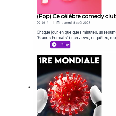
(Pop) Ce célèbre comedy cl
|
06:41
samedi 8 août 2026
Chaque jour, en quelques minutes, un résumé 
"Grands Formats" (interviews, enquêtes, re
https://hugodecrypte.com/jobboardpodcast***
Play
suivre l'actualité sur Instagram :**http
ParisienMICHAEL 2 : Variety, EuronewsME
VarietyÉcriture : Enzo BruillotIncarnation : 