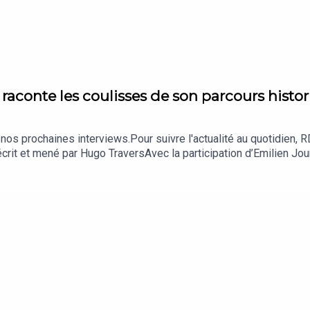
e raconte les coulisses de son parcours histo
chaines interviews.Pour suivre l'actualité au quotidien, RDV sur notre chaî
rit et mené par Hugo TraversAvec la participation d’Emilien Jou
valléeChargé de production : Clément ChauletAssistant de produc
 SantosMaquilleuse : Kim DesnoyersMonteur : Anthony Ochoa Éta
s musiques : Artlist Crédits images : Endemol France, 12 C
toine Apelbaum - Hugo Travers