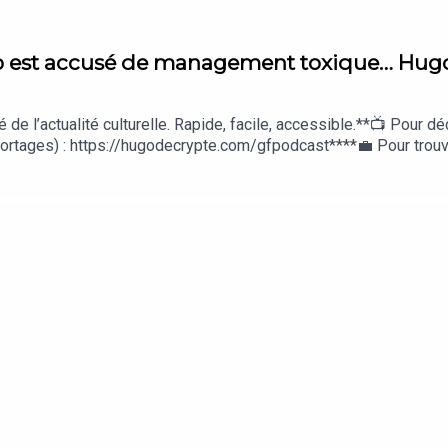
ub est accusé de management toxique… Hug
de l’actualité culturelle. Rapide, facile, accessible.**📺 Pour d
portages) : https://hugodecrypte.com/gfpodcast****💼 Pour trouv
*🗞️ L'essentiel de l'actualité, gratuitement, par email : http
s://hugodecrypte.com/instapodcast**DES LIENS POUR EN SAVOIR 
TA : Le Monde, LibérationFRESQUE LEVALLOIS : Le Parisien, 
Mathys Debril