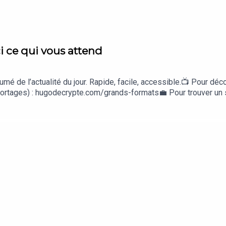
ci ce qui vous attend
mé de l’actualité du jour. Rapide, facile, accessible.📺 Pour dé
portages) : hugodecrypte.com/grands-formats💼 Pour trouver un 
l'actualité, gratuitement, par email : hugodecrypte.com/newslette
 question en vocal ou en vidéo : hugodecrypte.com/ask-hugo
U MINISTÈRE DE LA JUSTICE : Le Monde, Franceinfo, Midi Lib
s Inrocks, Télérama, BFMCENTRALE À GAZ ET AMAZON : RFI, 
ffington PostBAISSE DE LA DÉFORESTATION AMAZONIE : Le Mond