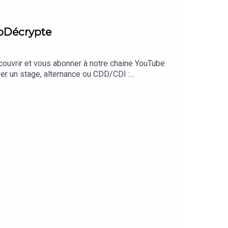
oDécrypte
écouvrir et vous abonner à notre chaine YouTube
er un stage, alternance ou CDD/CDI :
s://hugodecrypte.com/kesselpodcast**Et pour
PLUSPANAME ART CAFÉ : Franceinfo, Le Figaro, Le
RTLPHOENIX SPECIES PROJECT : ABC News,