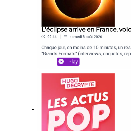
L'éclipse arrive en France, voi
|
09:44
samedi 8 août 2026
Chaque jour, en moins de 10 minutes, un résu
"Grands Formats" (interviews, enquêtes, re
hugodecrypte.com/jobboard🗞️ L'essentiel de 
Play
hugodecrypte.com/insta-hd🎤 Pose moi ta
TF1, Franceinfo, Gouvernement ENQUÊTE D
Le MondeGUILLAUME PLEY : Le Monde, Le
CHALEUR : Météo-France, Ouest-France, Hu
Qorolli - Hugo Travers