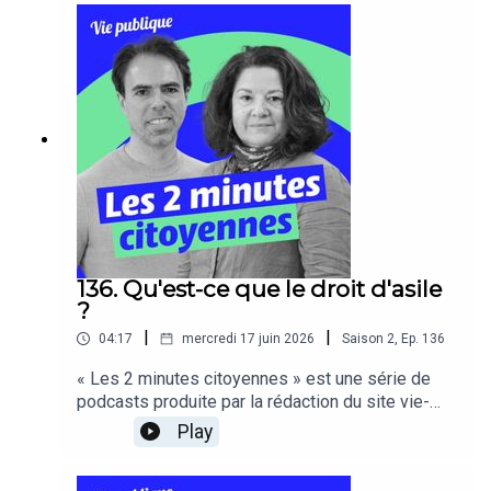
136. Qu'est-ce que le droit d'asile
?
|
|
04:17
mercredi 17 juin 2026
Saison
2
,
Ep.
136
« Les 2 minutes citoyennes » est une série de
podcasts produite par la rédaction du site vie-
publique.fr, ces capsules audios pédagogiques
Play
s’adressent à tous les citoyens.