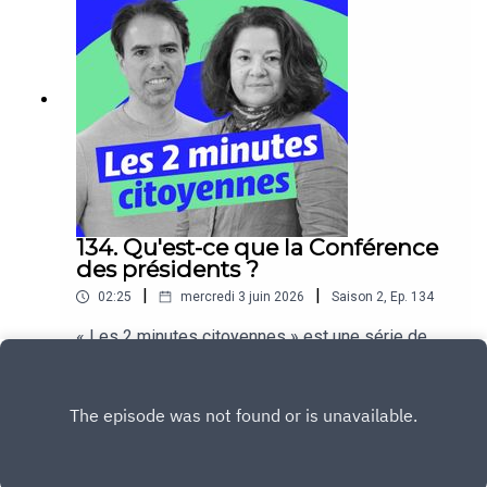
134. Qu'est-ce que la Conférence
des présidents ?
|
|
02:25
mercredi 3 juin 2026
Saison
2
,
Ep.
134
« Les 2 minutes citoyennes » est une série de
podcasts produite par la rédaction du site vie-
publique.fr, ces capsules audios pédagogiques
Play
s’adressent à tous les citoyens.