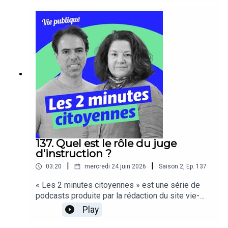
137. Quel est le rôle du juge
d'instruction ?
|
|
03:20
mercredi 24 juin 2026
Saison
2
,
Ep.
137
« Les 2 minutes citoyennes » est une série de
podcasts produite par la rédaction du site vie-
publique, ces capsules audios pédagogiques
Play
s’adressent à tous les citoyens.