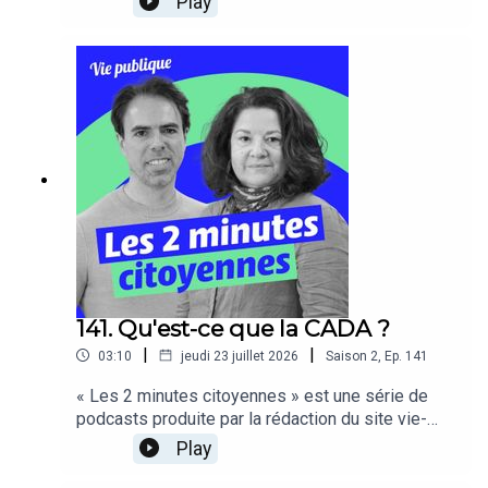
Play
s’adressent à tous les citoyens.
141. Qu'est-ce que la CADA ?
|
|
03:10
jeudi 23 juillet 2026
Saison
2
,
Ep.
141
« Les 2 minutes citoyennes » est une série de
podcasts produite par la rédaction du site vie-
publique.fr, ces capsules audios pédagogiques
Play
s’adressent à tous les citoyens.