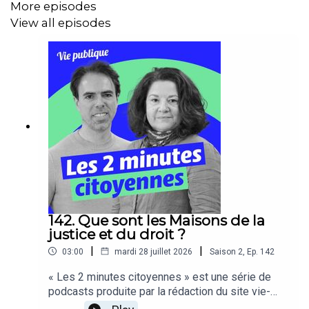
More episodes
View all episodes
142. Que sont les Maisons de la
justice et du droit ?
|
|
03:00
mardi 28 juillet 2026
Saison
2
,
Ep.
142
« Les 2 minutes citoyennes » est une série de
podcasts produite par la rédaction du site vie-
publique, ces capsules audios pédagogiques