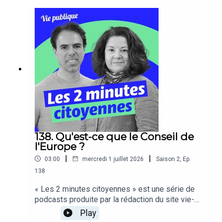
138. Qu'est-ce que le Conseil de
l'Europe ?
|
|
03:00
mercredi 1 juillet 2026
Saison
2
,
Ep.
138
« Les 2 minutes citoyennes » est une série de
podcasts produite par la rédaction du site vie-
publique, ces capsules audios pédagogiques
Play
s’adressent à tous les citoyens.