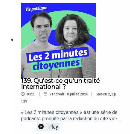
139. Qu'est-ce qu'un traité
international ?
|
|
03:21
vendredi 10 juillet 2026
Saison
2
,
Ep.
139
« Les 2 minutes citoyennes » est une série de
podcasts produite par la rédaction du site vie-
publique, ces capsules audios pédagogiques
Play
s’adressent à tous les citoyens.