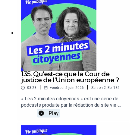
135. Qu'est-ce que la Cour de
justice de l'Union européenne ?
|
|
03:28
vendredi 5 juin 2026
Saison
2
,
Ep.
135
« Les 2 minutes citoyennes » est une série de
podcasts produite par la rédaction du site vie-
publique.fr, ces capsules audios pédagogiques
Play
s’adressent à tous les citoyens.