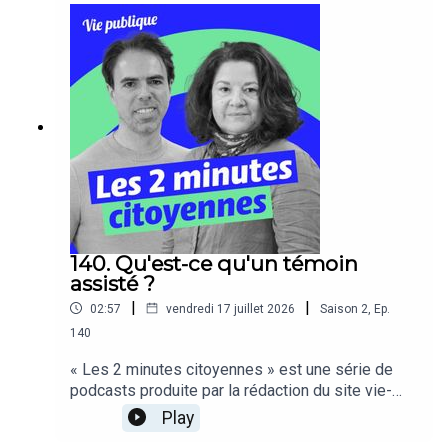
140. Qu'est-ce qu'un témoin
assisté ?
|
|
02:57
vendredi 17 juillet 2026
Saison
2
,
Ep.
140
« Les 2 minutes citoyennes » est une série de
podcasts produite par la rédaction du site vie-
publique, ces capsules audios pédagogiques
Play
s’adressent à tous les citoyens.