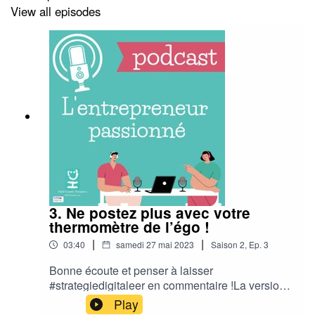
#travailleurindependant #freelance #microentreprise
View all episodes
#independant #entrepreneurdebutant #entrepreneuriat
#entreprendre #businessenligne #travailathome
#solopreneur #marketingdigital #growthhacking
#ecommerce #venteenligne #strategiedigitale
3. Ne postez plus avec votre
thermomètre de l’égo !
|
|
03:40
samedi 27 mai 2023
Saison
2
,
Ep.
3
Bonne écoute et penser à laisser
#strategiedigitaleer en commentaire !La version
gratuite de mon livre (50 conseils pour
Play
entrepreneurs est là) : https://bit.ly/34McSVVTous