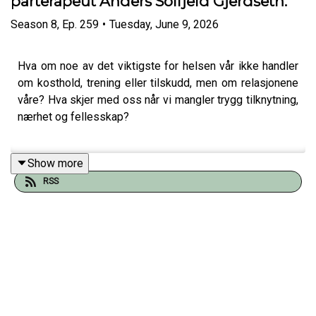
parterapeut Anders Solfjeld Gjerdseth.
Season
8
,
Ep.
259
•
Tuesday, June 9, 2026
Hva om noe av det viktigste for helsen vår ikke handler
om kosthold, trening eller tilskudd, men om relasjonene
våre? Hva skjer med oss når vi mangler trygg tilknytning,
nærhet og fellesskap?
Show more
Dagens gjest er Anders Solfjeld Gjerdseth par- og
RSS
familieterapeut og grunnlegger av Pharus. Gjennom
mange år har han jobbet med mennesker i livskriser,
konflikter, relasjonelle sår og kjærlighet.
I denne episoden går vi inn på: