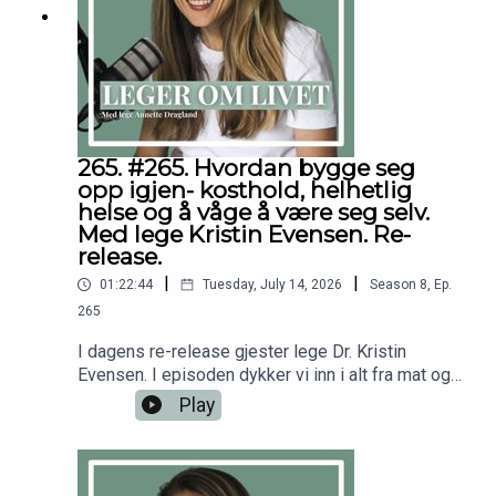
netteDisclaimer: Innholdet i podcasten og på
denne nettsiden er ikke ment å utgjøre eller være
en erstatning for profesjonell medisinsk
rådgivning, diagnose eller behandling. Søk alltid
råd fra legen din eller annet kvalifisert
helsepersonell hvis du har spørsmål angående en
medisinsk tilstand.
265. #265. Hvordan bygge seg
opp igjen- kosthold, helhetlig
helse og å våge å være seg selv.
Med lege Kristin Evensen. Re-
release.
|
|
01:22:44
Tuesday, July 14, 2026
Season
8
,
Ep.
265
I dagens re-release gjester lege Dr. Kristin
Evensen. I episoden dykker vi inn i alt fra mat og
ernæring til hvordan vi kan bygge oss opp etter
Play
sykdom, hva som kan bidra til å holde oss friske,
og viktigheten av å tørre å dele meningene sine
og stå for det man brenner for. For mer fra Kristin
Evensen: https://www.instagram.com/dr.kristinev