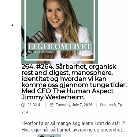
ensen/Tusen takk til deg som abonnerer- som
gjør det mulig for meg å dele denne
kunnskapen!Alt godt,AnnetteFølg meg gjerne
på:Instagram.com/dr.annettedraglandFacebook.co
m/drannettedraglandhttps://youtube.com/@drann
etteDisclaimer: Innholdet i podcasten og på
denne nettsiden er ikke ment å utgjøre eller være
en erstatning for profesjonell medisinsk
rådgivning, diagnose eller behandling. Søk alltid
råd fra legen din eller annet kvalifisert
264. #264. Sårbarhet, organisk
helsepersonell hvis du har spørsmål angående en
rest and digest, manosphere,
medisinsk tilstand.
identitet og hvordan vi kan
komme oss gjennom tunge tider.
Med CEO The Human Aspect
Jimmy Westerheim.
|
|
01:32:41
Tuesday, July 7, 2026
Season
8
,
Ep.
264
Hvorfor føler så mange seg alene i det de står i?
Hva skjer når sårbarhet, avvisning og ensomhet
ikke får et sted å høre til? Hvordan kan vi få det