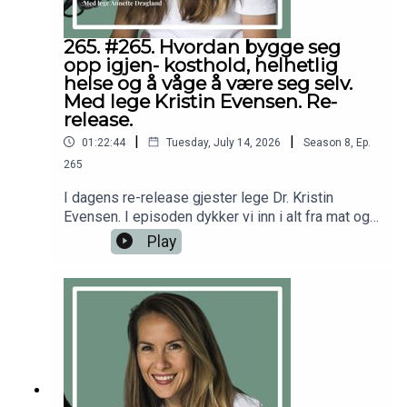
helsepersonell hvis du har spørsmål angående en
medisinsk tilstand.
265. #265. Hvordan bygge seg
opp igjen- kosthold, helhetlig
helse og å våge å være seg selv.
Med lege Kristin Evensen. Re-
release.
|
|
01:22:44
Tuesday, July 14, 2026
Season
8
,
Ep.
265
I dagens re-release gjester lege Dr. Kristin
Evensen. I episoden dykker vi inn i alt fra mat og
ernæring til hvordan vi kan bygge oss opp etter
Play
sykdom, hva som kan bidra til å holde oss friske,
og viktigheten av å tørre å dele meningene sine
og stå for det man brenner for. For mer fra Kristin
Evensen: https://www.instagram.com/dr.kristinev
ensen/Tusen takk til deg som abonnerer- som
gjør det mulig for meg å dele denne
kunnskapen!Alt godt,AnnetteFølg meg gjerne
på:Instagram.com/dr.annettedraglandFacebook.co