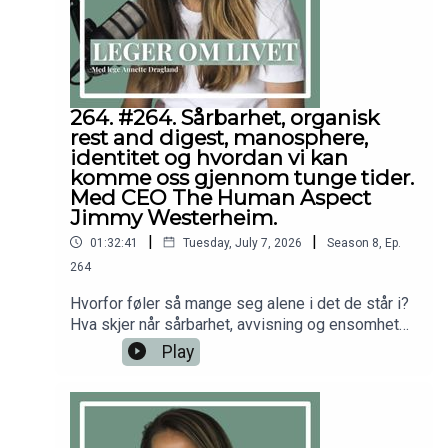
m/drannettedraglandhttps://youtube.com/@drann
etteDisclaimer: Innholdet i podcasten og på
denne nettsiden er ikke ment å utgjøre eller være
en erstatning for profesjonell medisinsk
rådgivning, diagnose eller behandling. Søk alltid
råd fra legen din eller annet kvalifisert
264. #264. Sårbarhet, organisk
helsepersonell hvis du har spørsmål angående en
rest and digest, manosphere,
medisinsk tilstand.
identitet og hvordan vi kan
komme oss gjennom tunge tider.
Med CEO The Human Aspect
Jimmy Westerheim.
|
|
01:32:41
Tuesday, July 7, 2026
Season
8
,
Ep.
264
Hvorfor føler så mange seg alene i det de står i?
Hva skjer når sårbarhet, avvisning og ensomhet
ikke får et sted å høre til? Hvordan kan vi få det
Play
bedre i vanskelige perioder av livet?Dette er
noen av temaene vi dykker inn i, i dagens episode
med Jimmy Westerheim. Jimmy er grunnlegger
og daglig leder av The Human Aspect, et globalt