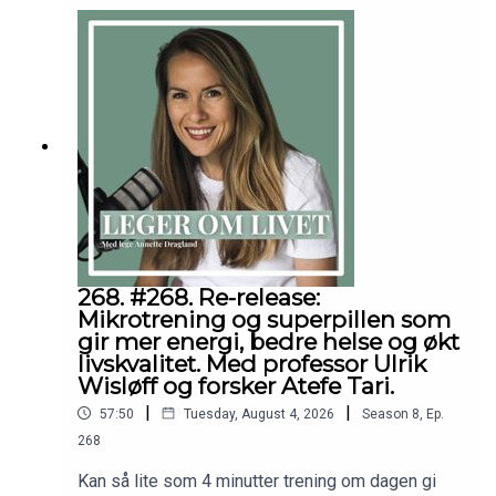
268. #268. Re-release:
Mikrotrening og superpillen som
gir mer energi, bedre helse og økt
livskvalitet. Med professor Ulrik
Wisløff og forsker Atefe Tari.
|
|
57:50
Tuesday, August 4, 2026
Season
8
,
Ep.
268
Kan så lite som 4 minutter trening om dagen gi