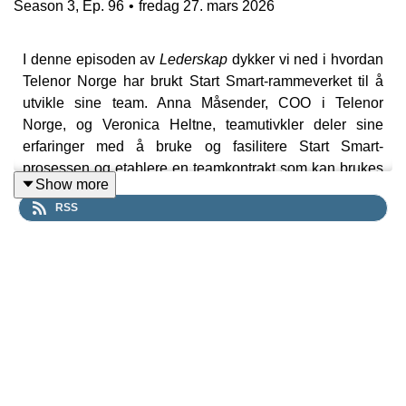
Season
3
,
Ep.
96
•
fredag 27. mars 2026
I denne episoden av
Lederskap
dykker vi ned i hvordan
Telenor Norge har brukt Start Smart-rammeverket til å
utvikle sine team. Anna Måsender, COO i Telenor
Norge, og Veronica Heltne, teamutivkler deler sine
erfaringer med å bruke og fasilitere Start Smart-
prosessen og etablere en teamkontrakt som kan brukes
Show more
i det daglige. Vi før høre mer om hvilken rolle en ekstern
RSS
fasilitator spiller, og hvilke tilpasninger og forberedelser
som er viktig for å lykkes med Start Smart. For å lese
mer om Start Smart sjekk
https://www.nhh.no/startsmart
LinkedIn-profiler finnes her:
Verinica Heltne,
https://www.linkedin.com/in/vheltne/