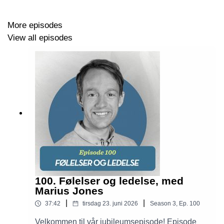
Anna Måsander,
https://www.linkedin.com/in/annamisaksson/
.
More episodes
View all episodes
100. Følelser og ledelse, med
Marius Jones
|
|
37:42
tirsdag 23. juni 2026
Season
3
,
Ep.
100
Velkommen til vår jubileumsepisode! Episode