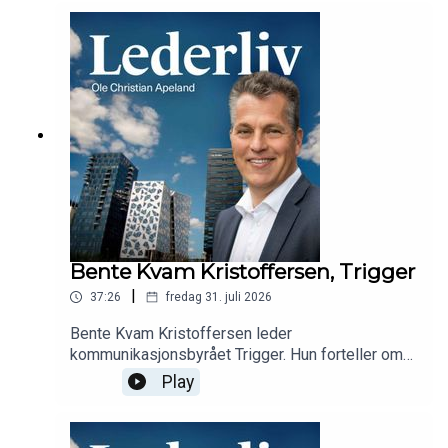
fra å lede mange til å lede få.
Bente Kvam Kristoffersen, Trigger
|
37:26
fredag 31. juli 2026
Bente Kvam Kristoffersen leder
kommunikasjonsbyrået Trigger. Hun forteller om
veien fra prosjektleder til leder, byråets
Play
suksesser, utfordringer med fallende priser i
bransjen, og om å tenke på jobben hele tiden.