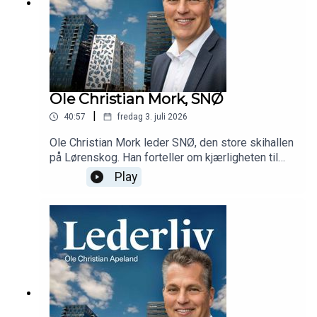
Ole Christian Mork, SNØ
|
40:57
fredag 3. juli 2026
Ole Christian Mork leder SNØ, den store skihallen
på Lørenskog. Han forteller om kjærligheten til
vintersport, sommerturister, Lørenskog som
Play
destinasjon for proffer, myter om skihallen og
betydningen av å åpenhet i lederrollen.