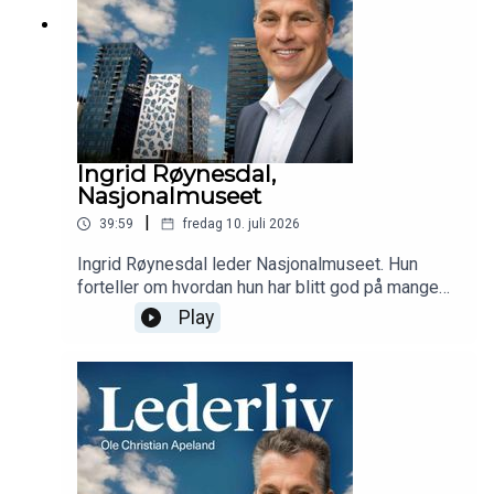
Ingrid Røynesdal,
Nasjonalmuseet
|
39:59
fredag 10. juli 2026
Ingrid Røynesdal leder Nasjonalmuseet. Hun
forteller om hvordan hun har blitt god på mange
ulike arenaer, interessen for kritikk, mangfoldet på
Play
museet og hva du bør se på Nasjonalmuseet i
sommer.