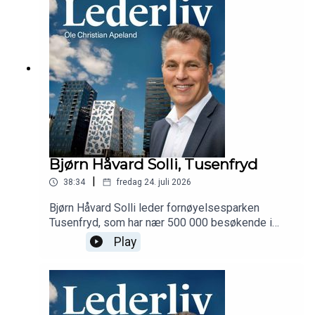
Bjørn Håvard Solli, Tusenfryd
|
38:34
fredag 24. juli 2026
Bjørn Håvard Solli leder fornøyelsesparken
Tusenfryd, som har nær 500 000 besøkende i
året. Han forteller om rekrutteringen av flere
Play
hundre ungdommer hvert år, og hva som skal til
for å motivere dem.