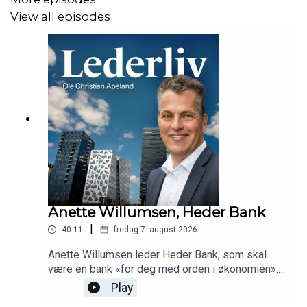
View all episodes
Anette Willumsen, Heder Bank
|
40:11
fredag 7. august 2026
Anette Willumsen leder Heder Bank, som skal
være en bank «for deg med orden i økonomien».
Hun forteller om en karriere i inkasso og veien til
Play
bank, ambisjonene og planene, og om overgangen