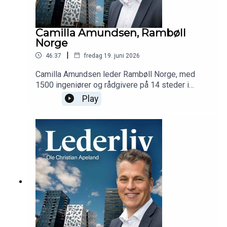
Camilla Amundsen, Rambøll
Norge
|
46:37
fredag 19. juni 2026
Camilla Amundsen leder Rambøll Norge, med
1500 ingeniører og rådgivere på 14 steder i
Norge. Hun forteller om infrastruktur, bærekraft og
Play
verdien av kommunikasjon.