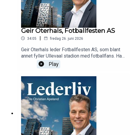
Geir Oterhals, Fotballfesten AS
|
34:05
fredag 26. juni 2026
Geir Oterhals leder Fotballfesten AS, som blant
annet fyller Ullevaal stadion med fotballfans. Han
forteller om opplegget bak festen, verdien av
Play
mangfold, sponsing etter «logoporno» og
internasjonale ambisjoner.