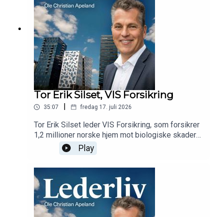
Tor Erik Silset, VIS Forsikring
|
35:07
fredag 17. juli 2026
Tor Erik Silset leder VIS Forsikring, som forsikrer
1,2 millioner norske hjem mot biologiske skader
og skadedyr. Han forteller om en lang karriere i
Play
forsikringsbransjen, hva klimaendringene betyr
for råte og skadedyr, ny teknologi, et nytt tilbud
og et helt nødvendig navneskifte.