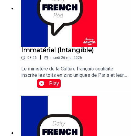
Immatériel (Intangible)
|
03:26
mardi 26 mai 2026
Le ministère de la Culture français souhaite
inscrire les toits en zinc uniques de Paris et leurs
ouvriers sur la liste du patrimoine culturel
Play
immatériel de l'UNESCO.Traduction:The French
culture ministry wants to etch the unique zinc-
plated rooftops of Paris and their workers in the
UNESCO list of Intangible Cultural Heritage.