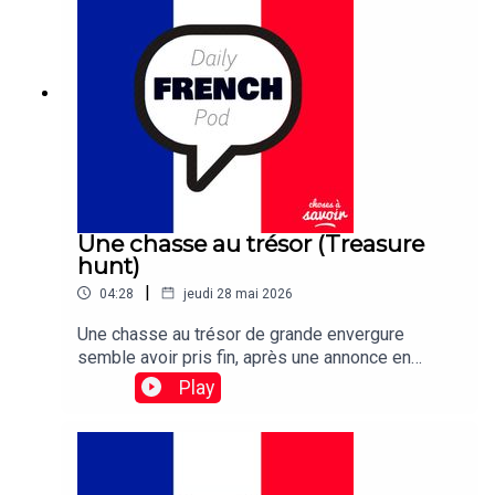
countries will follow suit.
Une chasse au trésor (Treasure
hunt)
|
04:28
jeudi 28 mai 2026
Une chasse au trésor de grande envergure
semble avoir pris fin, après une annonce en
France indiquant qu'une statuette de chouette en
Play
or enterrée a finalement été déterrée – après 31
ans.Traduction: A mass treasure hunt appears to
have come to an end, after an announcement in
France that a buried statuette of a golden owl has