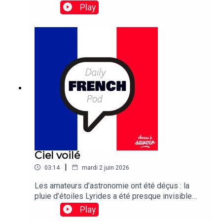
Play
Ciel voilé
|
03:14
mardi 2 juin 2026
Les amateurs d’astronomie ont été déçus : la
pluie d’étoiles Lyrides a été presque invisible
cette année à cause d’un voile nuageux
Play
persistant.Traduction : Stargazers were left