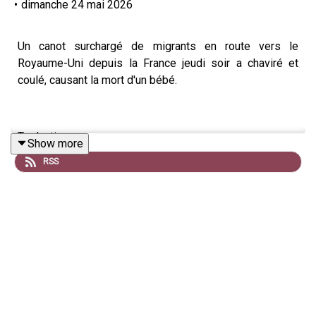
•
dimanche 24 mai 2026
Un canot surchargé de migrants en route vers le
Royaume-Uni depuis la France jeudi soir a chaviré et
coulé, causant la mort d'un bébé.
Traduction:
Show more
RSS
An overloaded migrant dinghy headed for the UK from
France on Thursday night capsized and sank, killing one
baby.