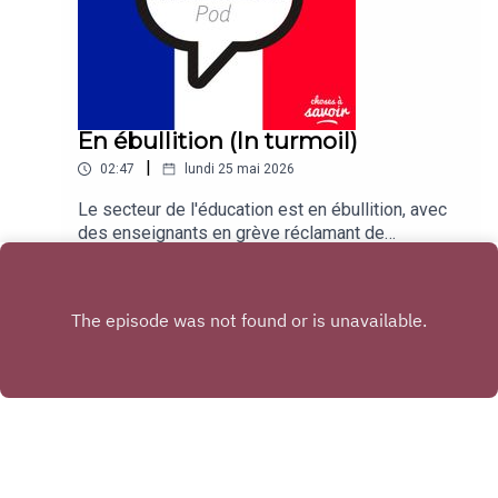
En ébullition (In turmoil)
|
02:47
lundi 25 mai 2026
Le secteur de l'éducation est en ébullition, avec
des enseignants en grève réclamant de
meilleures conditions de travail et des salaires
Play
plus élevés.Traduction: The education sector is in
turmoil, with teachers on strike demanding better
working conditions and higher wages.
Copyright
Choses à Savoir