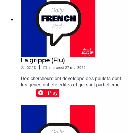
finally been unearthed – after 31 years.
La grippe (Flu)
|
02:13
mercredi 27 mai 2026
Des chercheurs ont développé des poulets dont
les gènes ont été édités et qui sont partiellement
résistants à la grippe
Play
aviaire.Traduction :Researchers have developed
gene-edited chickens that are partially resistant
to bird flu.