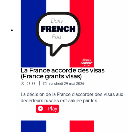
La France accorde des visas
(France grants visas)
|
03:33
vendredi 29 mai 2026
La décision de la France d'accorder des visas aux
déserteurs russes est saluée par les
organisations de défense des droits de l'homme,
Play
qui espèrent que d'autres pays de l'UE suivront
cet exemple.Traduction:France's decision to grant
visas to Russian deserters is being celebrated
by human rights groups who hope other EU