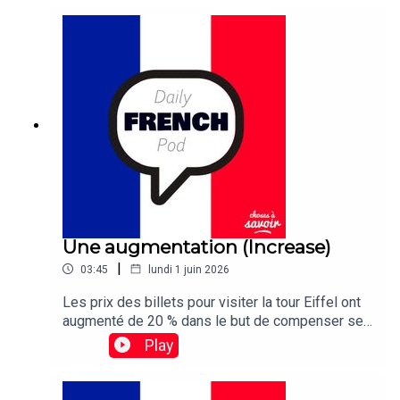
disappointed this year as persistent cloud cover
obscured the annual Lyrid meteor shower almost
entirely.
Une augmentation (Increase)
|
03:45
lundi 1 juin 2026
Les prix des billets pour visiter la tour Eiffel ont
augmenté de 20 % dans le but de compenser ses
coûts de maintenance élevés.Traduction :Ticket
Play
prices for visiting the Eiffel Tower have been
raised 20 percent in a bid to offset its sky-high
maintenance costs.