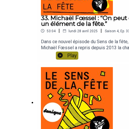
33. Michaël Fœssel : “On peut 
un élément de la fête.”
|
|
53:04
lundi 28 avril 2025
Saison
4
,
Ep.
3
Dans ce nouvel épisode du Sens de la fête,
Michaël Fœssel a repris depuis 2013 la chair
2017, il publie “La Nuit. Vivre sans témoin”
Play
les normes transgressées. En 2022, avec “Qua
donc entre autres… de la fête. Après 4 saiso
pour lui demander : mais au fait, qu’est-ce 
Christophe Payet pour Sonique, en collabor