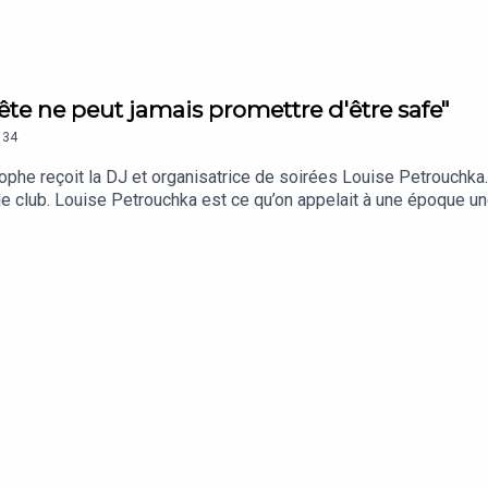
ête ne peut jamais promettre d'être safe"
34
ophe reçoit la DJ et organisatrice de soirées Louise Petrouchka
le club. Louise Petrouchka est ce qu’on appelait à une époque u
 organisatrice de soirée et activiste d’une nuit plus inclusive. 
 funk carioca ou du RnB 2000… La promesse est simple : c’est “m
lièrement la Machine du moulin rouge à Paris. Une soirée global 
e la teufUne émission de Christophe Payet pour Sonique, en coll