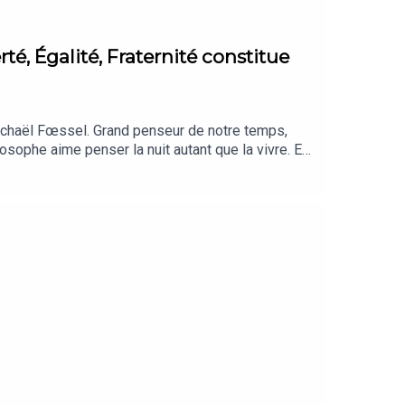
té, Égalité, Fraternité constitue
Michaël Fœssel. Grand penseur de notre temps,
osophe aime penser la nuit autant que la vivre. En
mps singulier, où les identités sont altérées et
sion émancipatrice du plaisir, de la jouissance, et
il était temps de se tourner vers Michaël Fœssel
st des cultures de la teufUne émission de