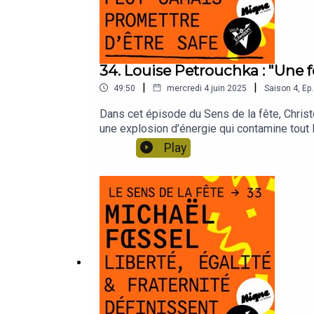
34. Louise Petrouchka : "Une f
|
|
49:50
mercredi 4 juin 2025
Saison
4
,
Ep.
Dans cet épisode du Sens de la fête, Christ
une explosion d’énergie qui contamine tout 
d’heure", créatrice de contenu, vlogeuse, DJ,
Play
reggaeton mainstream ou underground, de la
soirées "Chatte en feu", elle enflamme régu
sens de la fête", le podcast des cultures d
Williams