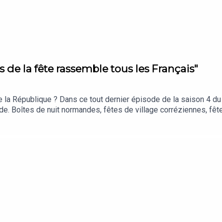
s de la fête rassemble tous les Français"
e la République ? Dans ce tout dernier épisode de la saison 4 du 
nde. Boîtes de nuit normandes, fêtes de village corréziennes, fête
entre souvenirs personnels et réflexions sur le sens politique et 
sident de la République ? Des soirées électorales aux feux d’arti
aire la fête, c’est renverser les logiques de pouvoir… mais le pou
e émission de Christophe Payet pour Sonique, en collaboration a