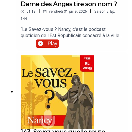
Dame des Anges tire son nom ?
|
|
01:18
vendredi 31 juillet 2026
Saison
5
,
Ep.
144
“Le Savez-vous ? Nancy, c'est le podcast
quotidien de l'Est Républicain consacré à la ville
et à tout ce que vous ignorez sur elle.Un podcast
Play
raconté par Jean-Marie Russe basé sur les
articles réalisés par la rédaction locale de Nancy.”
143. Savez-vous quelle route