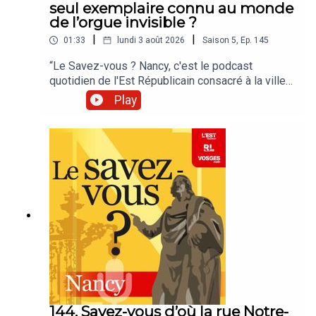
seul exemplaire connu au monde
de l’orgue invisible ?
|
|
01:33
lundi 3 août 2026
Saison
5
,
Ep.
145
“Le Savez-vous ? Nancy, c'est le podcast
quotidien de l'Est Républicain consacré à la ville
et à tout ce que vous ignorez sur elle.Un podcast
Play
raconté par Jean-Marie Russe basé sur les
articles réalisés par la rédaction locale de Nancy.”
144. Savez-vous d’où la rue Notre-