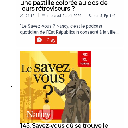
une pastille colorée au dos de
leurs rétroviseurs ?
|
|
01:12
mercredi 5 août 2026
Saison
5
,
Ep.
146
“Le Savez-vous ? Nancy, c'est le podcast
quotidien de l'Est Républicain consacré à la ville
et à tout ce que vous ignorez sur elle.Un podcast
Play
raconté par Jean-Marie Russe basé sur les
articles réalisés par la rédaction locale de Nancy.”
145. Savez-vous où se trouve le