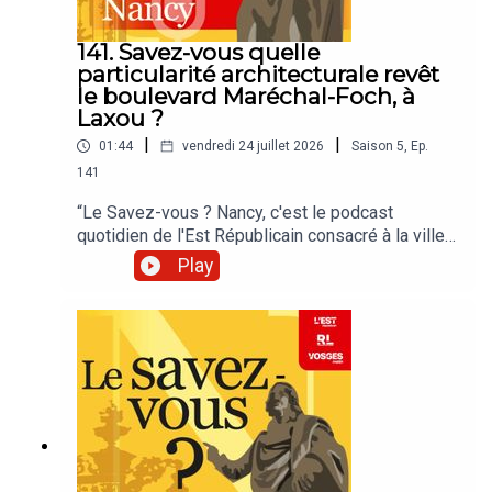
141. Savez-vous quelle
particularité architecturale revêt
le boulevard Maréchal-Foch, à
Laxou ?
|
|
01:44
vendredi 24 juillet 2026
Saison
5
,
Ep.
141
“Le Savez-vous ? Nancy, c'est le podcast
quotidien de l'Est Républicain consacré à la ville
et à tout ce que vous ignorez sur elle.Un podcast
Play
raconté par Jean-Marie Russe basé sur les
articles réalisés par la rédaction locale de Nancy.”