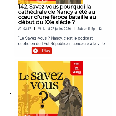
142. Savez-vous pourquoi la
cathédrale de Nancy a été au
cœur d’une féroce bataille au
début du XXe siècle ?
|
|
02:17
lundi 27 juillet 2026
Saison
5
,
Ep.
142
“Le Savez-vous ? Nancy, c'est le podcast
quotidien de l'Est Républicain consacré à la ville
et à tout ce que vous ignorez sur elle.Un podcast
Play
raconté par Jean-Marie Russe basé sur les
articles réalisés par la rédaction locale de Nancy.”