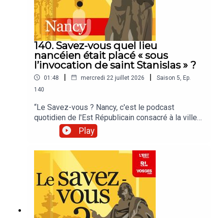
140. Savez-vous quel lieu
nancéien était placé « sous
l’invocation de saint Stanislas » ?
|
|
01:48
mercredi 22 juillet 2026
Saison
5
,
Ep.
140
“Le Savez-vous ? Nancy, c'est le podcast
quotidien de l'Est Républicain consacré à la ville
et à tout ce que vous ignorez sur elle.Un podcast
Play
raconté par Jean-Marie Russe basé sur les
articles réalisés par la rédaction locale de Nancy.”