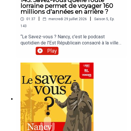
lorraine permet de voyager 160
millions d’années en arrière ?
|
|
01:37
mercredi 29 juillet 2026
Saison
5
,
Ep.
143
“Le Savez-vous ? Nancy, c'est le podcast
quotidien de l'Est Républicain consacré à la ville
et à tout ce que vous ignorez sur elle.Un podcast
Play
raconté par Jean-Marie Russe basé sur les
articles réalisés par la rédaction locale de Nancy.”