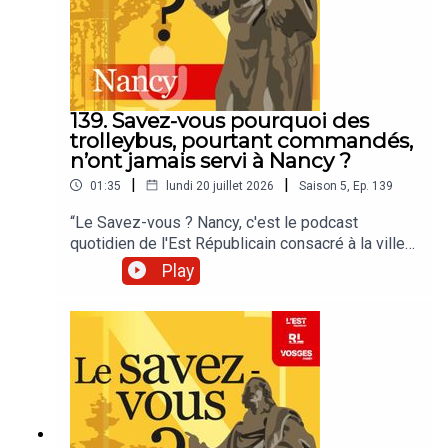
139. Savez-vous pourquoi des
trolleybus, pourtant commandés,
n’ont jamais servi à Nancy ?
|
|
01:35
lundi 20 juillet 2026
Saison
5
,
Ep.
139
“Le Savez-vous ? Nancy, c'est le podcast
quotidien de l'Est Républicain consacré à la ville
et à tout ce que vous ignorez sur elle.Un podcast
Play
raconté par Jean-Marie Russe basé sur les
articles réalisés par la rédaction locale de Nancy.”