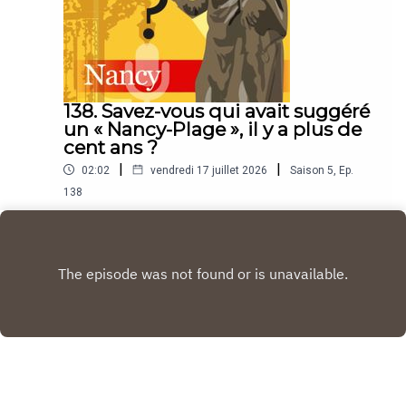
138. Savez-vous qui avait suggéré
un « Nancy-Plage », il y a plus de
cent ans ?
|
|
02:02
vendredi 17 juillet 2026
Saison
5
,
Ep.
138
“Le Savez-vous ? Nancy, c'est le podcast
quotidien de l'Est Républicain consacré à la ville
et à tout ce que vous ignorez sur elle.Un podcast
Play
raconté par Jean-Marie Russe basé sur les
articles réalisés par la rédaction locale de Nancy.”