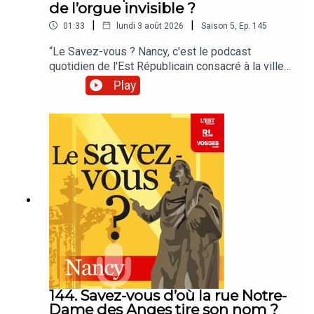
de l’orgue invisible ?
|
|
01:33
lundi 3 août 2026
Saison
5
,
Ep.
145
“Le Savez-vous ? Nancy, c'est le podcast
quotidien de l'Est Républicain consacré à la ville
et à tout ce que vous ignorez sur elle.Un podcast
Play
raconté par Jean-Marie Russe basé sur les
articles réalisés par la rédaction locale de Nancy.”
144. Savez-vous d’où la rue Notre-
Dame des Anges tire son nom ?