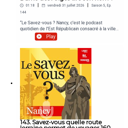
|
|
01:18
vendredi 31 juillet 2026
Saison
5
,
Ep.
144
“Le Savez-vous ? Nancy, c'est le podcast
quotidien de l'Est Républicain consacré à la ville
et à tout ce que vous ignorez sur elle.Un podcast
Play
raconté par Jean-Marie Russe basé sur les
articles réalisés par la rédaction locale de Nancy.”
143. Savez-vous quelle route
lorraine permet de voyager 160