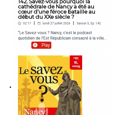
142. Savez-vous pourquoi la
cathédrale de Nancy a été au
cœur d’une féroce bataille au
début du XXe siècle ?
|
|
02:17
lundi 27 juillet 2026
Saison
5
,
Ep.
142
“Le Savez-vous ? Nancy, c'est le podcast
quotidien de l'Est Républicain consacré à la ville
et à tout ce que vous ignorez sur elle.Un podcast
Play
raconté par Jean-Marie Russe basé sur les
articles réalisés par la rédaction locale de Nancy.”