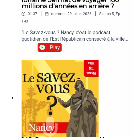
millions d’années en arrière ?
|
|
01:37
mercredi 29 juillet 2026
Saison
5
,
Ep.
143
“Le Savez-vous ? Nancy, c'est le podcast
quotidien de l'Est Républicain consacré à la ville
et à tout ce que vous ignorez sur elle.Un podcast
Play
raconté par Jean-Marie Russe basé sur les
articles réalisés par la rédaction locale de Nancy.”