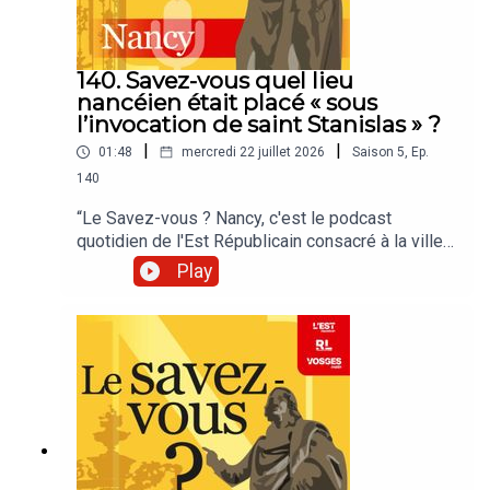
140. Savez-vous quel lieu
nancéien était placé « sous
l’invocation de saint Stanislas » ?
|
|
01:48
mercredi 22 juillet 2026
Saison
5
,
Ep.
140
“Le Savez-vous ? Nancy, c'est le podcast
quotidien de l'Est Républicain consacré à la ville
et à tout ce que vous ignorez sur elle.Un podcast
Play
raconté par Jean-Marie Russe basé sur les
articles réalisés par la rédaction locale de Nancy.”