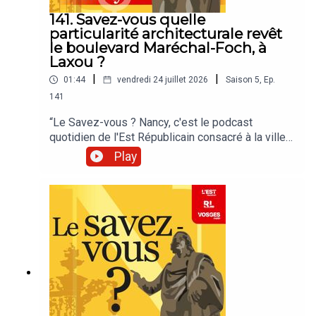
141. Savez-vous quelle
particularité architecturale revêt
le boulevard Maréchal-Foch, à
Laxou ?
|
|
01:44
vendredi 24 juillet 2026
Saison
5
,
Ep.
141
“Le Savez-vous ? Nancy, c'est le podcast
quotidien de l'Est Républicain consacré à la ville
et à tout ce que vous ignorez sur elle.Un podcast
Play
raconté par Jean-Marie Russe basé sur les
articles réalisés par la rédaction locale de Nancy.”