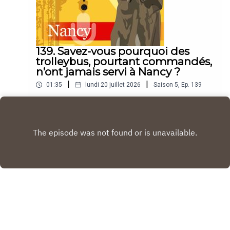
139. Savez-vous pourquoi des
trolleybus, pourtant commandés,
n’ont jamais servi à Nancy ?
|
|
01:35
lundi 20 juillet 2026
Saison
5
,
Ep.
139
“Le Savez-vous ? Nancy, c'est le podcast
quotidien de l'Est Républicain consacré à la ville
et à tout ce que vous ignorez sur elle.Un podcast
Play
raconté par Jean-Marie Russe basé sur les
articles réalisés par la rédaction locale de Nancy.”
Copyright
Est Republicain