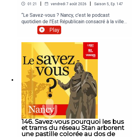
|
|
01:21
vendredi 7 août 2026
Saison
5
,
Ep.
147
“Le Savez-vous ? Nancy, c'est le podcast
quotidien de l'Est Républicain consacré à la ville
et à tout ce que vous ignorez sur elle.Un podcast
Play
raconté par Jean-Marie Russe basé sur les
articles réalisés par la rédaction locale de Nancy.”
146. Savez-vous pourquoi les bus
et trams du réseau Stan arborent
une pastille colorée au dos de