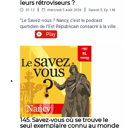
leurs rétroviseurs ?
|
|
01:12
mercredi 5 août 2026
Saison
5
,
Ep.
146
“Le Savez-vous ? Nancy, c'est le podcast
quotidien de l'Est Républicain consacré à la ville
et à tout ce que vous ignorez sur elle.Un podcast
Play
raconté par Jean-Marie Russe basé sur les
articles réalisés par la rédaction locale de Nancy.”
145. Savez-vous où se trouve le
seul exemplaire connu au monde