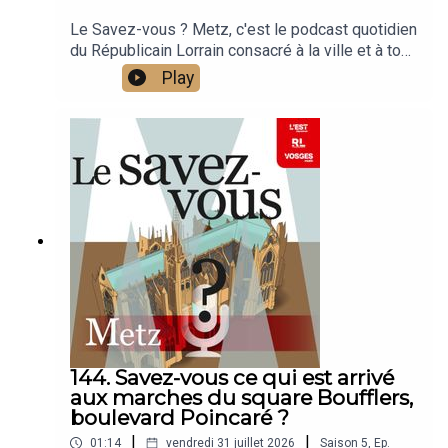
Le Savez-vous ? Metz, c'est le podcast quotidien
du Républicain Lorrain consacré à la ville et à tout
ce que vous ignorez sur elle.Un podcast raconté
Play
par Jean-Marie Russe basé sur les articles
réalisés par la rédaction locale de Metz.
144. Savez-vous ce qui est arrivé
aux marches du square Boufflers,
boulevard Poincaré ?
|
|
01:14
vendredi 31 juillet 2026
Saison
5
,
Ep.