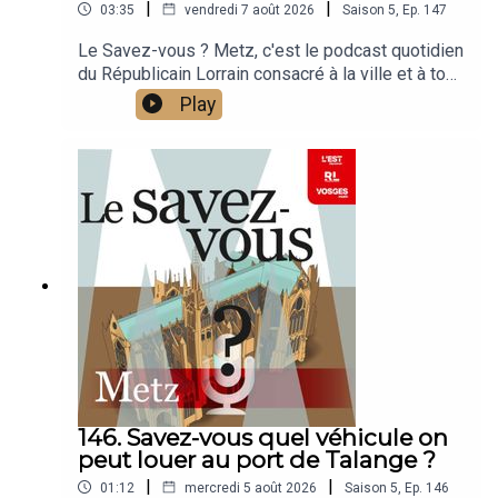
|
|
03:35
vendredi 7 août 2026
Saison
5
,
Ep.
147
Le Savez-vous ? Metz, c'est le podcast quotidien
du Républicain Lorrain consacré à la ville et à tout
ce que vous ignorez sur elle.Un podcast raconté
Play
par Jean-Marie Russe basé sur les articles
réalisés par la rédaction locale de Metz.
146. Savez-vous quel véhicule on
peut louer au port de Talange ?
|
|
01:12
mercredi 5 août 2026
Saison
5
,
Ep.
146