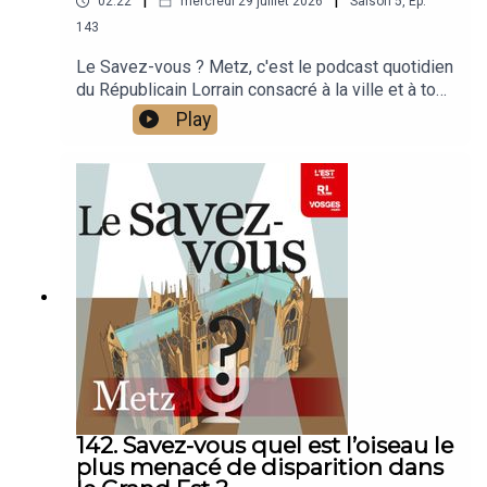
02:22
mercredi 29 juillet 2026
Saison
5
,
Ep.
143
Le Savez-vous ? Metz, c'est le podcast quotidien
du Républicain Lorrain consacré à la ville et à tout
ce que vous ignorez sur elle.Un podcast raconté
Play
par Jean-Marie Russe basé sur les articles
réalisés par la rédaction locale de Metz.
142. Savez-vous quel est l’oiseau le
plus menacé de disparition dans