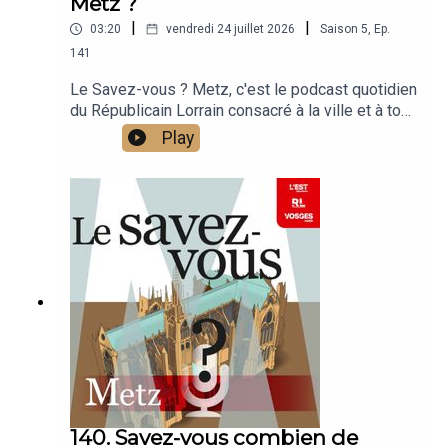
Metz ?
|
|
03:20
vendredi 24 juillet 2026
Saison
5
,
Ep.
141
Le Savez-vous ? Metz, c'est le podcast quotidien
du Républicain Lorrain consacré à la ville et à tout
ce que vous ignorez sur elle.Un podcast raconté
Play
par Jean-Marie Russe basé sur les articles
réalisés par la rédaction locale de Metz.
140. Savez-vous combien de