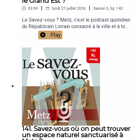
le Grand Est ?
|
|
03:09
lundi 27 juillet 2026
Saison
5
,
Ep.
142
Le Savez-vous ? Metz, c'est le podcast quotidien
du Républicain Lorrain consacré à la ville et à tout
ce que vous ignorez sur elle.Un podcast raconté
Play
par Jean-Marie Russe basé sur les articles
réalisés par la rédaction locale de Metz.
141. Savez-vous où on peut trouver
un espace naturel sanctuarisé à