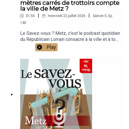
mètres carrés de trottoirs compte
la ville de Metz ?
|
|
01:55
mercredi 22 juillet 2026
Saison
5
,
Ep.
140
Le Savez-vous ? Metz, c'est le podcast quotidien
du Républicain Lorrain consacré à la ville et à tout
ce que vous ignorez sur elle.Un podcast raconté
Play
par Jean-Marie Russe basé sur les articles
réalisés par la rédaction locale de Metz.