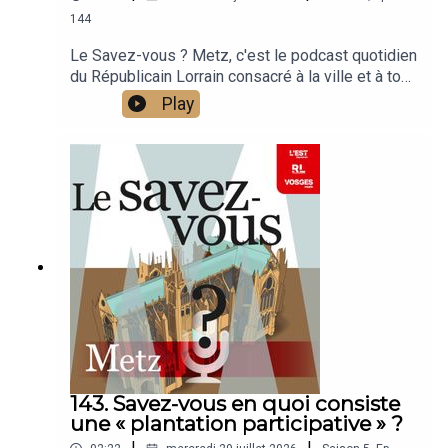
144
Le Savez-vous ? Metz, c'est le podcast quotidien
du Républicain Lorrain consacré à la ville et à tout
ce que vous ignorez sur elle.Un podcast raconté
Play
par Jean-Marie Russe basé sur les articles
réalisés par la rédaction locale de Metz.
143. Savez-vous en quoi consiste
une « plantation participative » ?
|
|