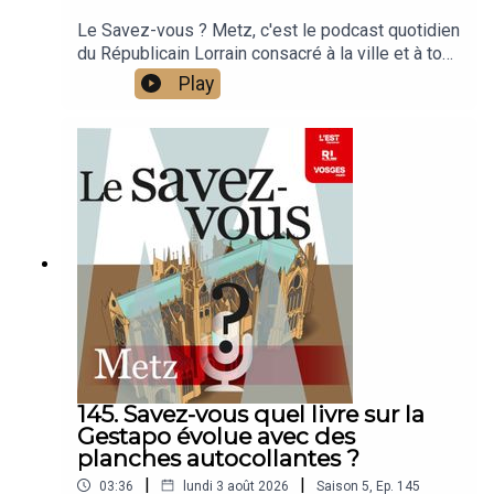
Le Savez-vous ? Metz, c'est le podcast quotidien
du Républicain Lorrain consacré à la ville et à tout
ce que vous ignorez sur elle.Un podcast raconté
Play
par Jean-Marie Russe basé sur les articles
réalisés par la rédaction locale de Metz.
145. Savez-vous quel livre sur la
Gestapo évolue avec des
planches autocollantes ?
|
|
03:36
lundi 3 août 2026
Saison
5
,
Ep.
145