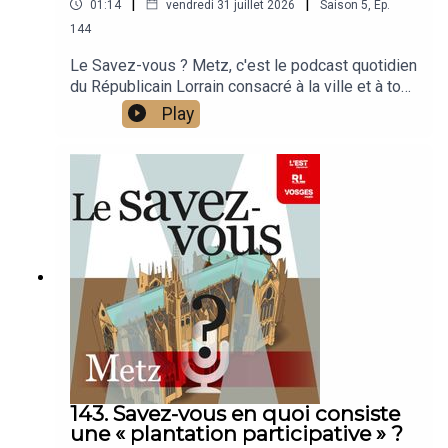
|
|
01:14
vendredi 31 juillet 2026
Saison
5
,
Ep.
144
Le Savez-vous ? Metz, c'est le podcast quotidien
du Républicain Lorrain consacré à la ville et à tout
ce que vous ignorez sur elle.Un podcast raconté
Play
par Jean-Marie Russe basé sur les articles
réalisés par la rédaction locale de Metz.
143. Savez-vous en quoi consiste
une « plantation participative » ?