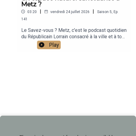
Metz ?
|
|
03:20
vendredi 24 juillet 2026
Saison
5
,
Ep.
141
Le Savez-vous ? Metz, c'est le podcast quotidien
du Républicain Lorrain consacré à la ville et à tout
ce que vous ignorez sur elle.Un podcast raconté
Play
par Jean-Marie Russe basé sur les articles
réalisés par la rédaction locale de Metz.