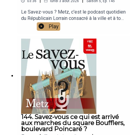
|
|
03:36
lundi 3 août 2026
Saison
5
,
Ep.
145
Le Savez-vous ? Metz, c'est le podcast quotidien
du Républicain Lorrain consacré à la ville et à tout
ce que vous ignorez sur elle.Un podcast raconté
Play
par Jean-Marie Russe basé sur les articles
réalisés par la rédaction locale de Metz.
144. Savez-vous ce qui est arrivé
aux marches du square Boufflers,
boulevard Poincaré ?