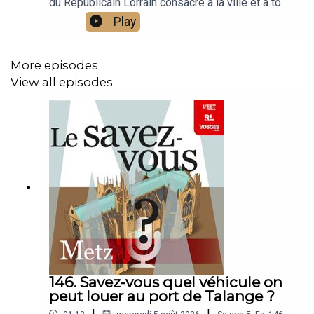
du Républicain Lorrain consacré à la ville et à tout
ce que vous ignorez sur elle.Un podcast raconté
Play
par Jean-Marie Russe basé sur les articles
réalisés par la rédaction locale de Metz.
More episodes
View all episodes
146. Savez-vous quel véhicule on
peut louer au port de Talange ?
|
|