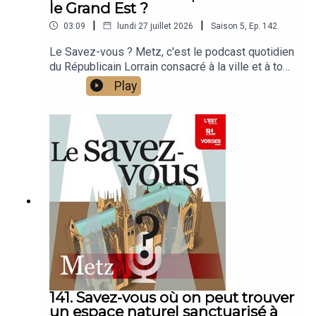
le Grand Est ?
|
|
03:09
lundi 27 juillet 2026
Saison
5
,
Ep.
142
Le Savez-vous ? Metz, c'est le podcast quotidien
du Républicain Lorrain consacré à la ville et à tout
ce que vous ignorez sur elle.Un podcast raconté
Play
par Jean-Marie Russe basé sur les articles
réalisés par la rédaction locale de Metz.
141. Savez-vous où on peut trouver
un espace naturel sanctuarisé à