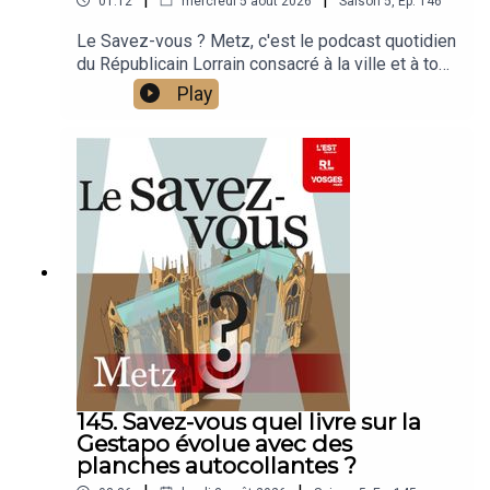
01:12
mercredi 5 août 2026
Saison
5
,
Ep.
146
Le Savez-vous ? Metz, c'est le podcast quotidien
du Républicain Lorrain consacré à la ville et à tout
ce que vous ignorez sur elle.Un podcast raconté
Play
par Jean-Marie Russe basé sur les articles
réalisés par la rédaction locale de Metz.
145. Savez-vous quel livre sur la
Gestapo évolue avec des
planches autocollantes ?