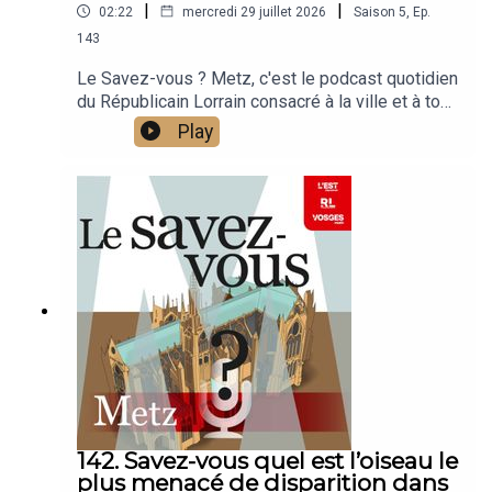
|
|
02:22
mercredi 29 juillet 2026
Saison
5
,
Ep.
143
Le Savez-vous ? Metz, c'est le podcast quotidien
du Républicain Lorrain consacré à la ville et à tout
ce que vous ignorez sur elle.Un podcast raconté
Play
par Jean-Marie Russe basé sur les articles
réalisés par la rédaction locale de Metz.
142. Savez-vous quel est l’oiseau le
plus menacé de disparition dans