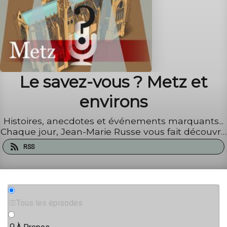
Le savez-vous ? Metz et
environs
Histoires, anecdotes et événements marquants...
Chaque jour, Jean-Marie Russe vous fait découvrir
Metz, la Moselle et la Lorraine comme vous ne les
RSS
aviez jamais vues.
Tous les épisodes