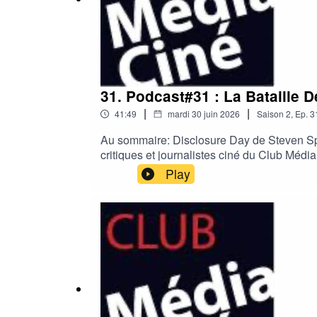
Renaud Baronian du Parisien
Bertrand Lesguillons animateur du podcast
31. Podcast#31 : La Bataille 
|
|
41:49
mardi 30 juin 2026
Saison
2
,
Ep.
3
Au sommaire: Disclosure Day de Steven Spie
critiques et journalistes ciné du Club Médi
d'Or de Hélène Rosselet Ruiz$L'inconnue d
Play
(NRJ), Nathalie Chifflet (Ebra Presse et pr
Baronnet (Allociné) et Jean-Philippe Guera