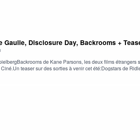
De Gaulle, Disclosure Day, Backrooms + Tease
1
lbergBackrooms de Kane Parsons, les deux films étrangers sorti
a Ciné.Un teaser sur des sorties à venir cet été:Dogstars de Rid
e Arthur HarrariDe La comédie Française de Bertrand Usclat e
ésidente du syndicat français de la Critique de cinéma) Arthur Ci
nd (Le Film Français )