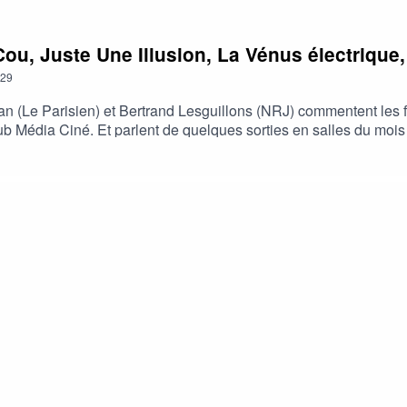
ou, Juste Une Illusion, La Vénus électrique
29
n (Le Parisien) et Bertrand Lesguillons (NRJ) commentent les fi
b Média Ciné. Et parlent de quelques sorties en salles du mois
e au cou" de Gus Van Sant"Plus fort que moi" de Kirk Jones"A 
West" de Kate Beecroft"The World of Love" de Ga Sun Yoon