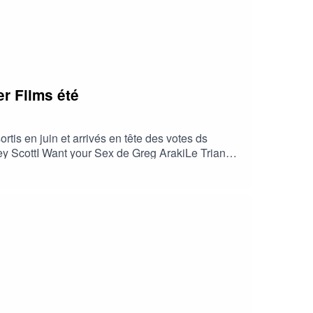
r Films été
s en juin et arrivés en tête des votes ds
ley ScottI Want your Sex de Greg ArakiLe Triangle
t Martin DarondeauAvec Bertrand Lesguillons
os du podcast Réalisé sans trucage , Brigitte