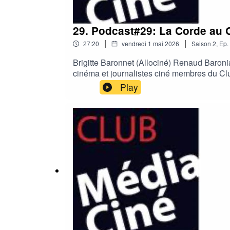
29. Podcast#29: La Corde au C
|
|
27:20
vendredi 1 mai 2026
Saison
2
,
Ep.
Brigitte Baronnet (Allociné) Renaud Baronia
cinéma et journalistes ciné membres du Clu
Eric Toledano et Olivier Nakache "La Cord
Play
électrique" de Pierre Salvadori"The New 