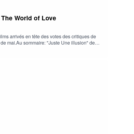
, The World of Love
lms arrivés en tête des votes des critiques de
 de mai.Au sommaire: "Juste Une illusion" de
voix basse " de Leyla Bouzid"La Vénus