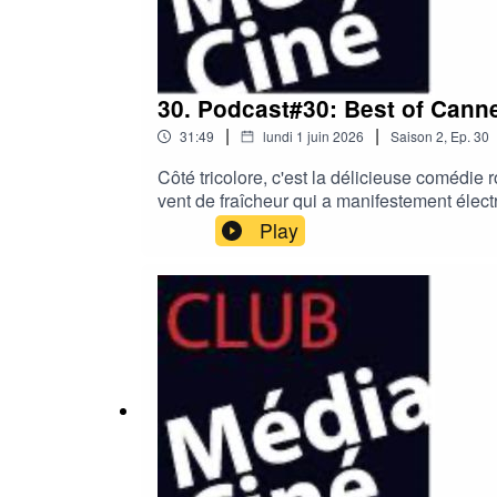
30. Podcast#30: Best of Cannes
|
|
31:49
lundi 1 juin 2026
Saison
2
,
Ep.
30
Côté tricolore, c'est la délicieuse comédie
vent de fraîcheur qui a manifestement électr
mise avec son drame familial intense, "L'Êtr
Play
partageront avec vous leurs plus grands coup
d'Or "Fjord" de Christian Mungiu, "Paper T
juin "La Bataille De Gaulle: l'âge de fer
"Réalisation trucage", Jean-Philippe Guera
Club Média Ciné.