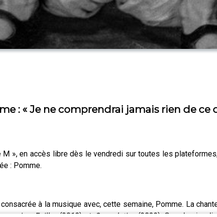
 : « Je ne comprendrai jamais rien de ce qu
 de M », en accès libre dès le vendredi sur toutes les plateform
itée : Pomme.
 consacrée à la musique avec, cette semaine, Pomme. La chanteuse
albums
Les Failles
(2019) et
Consolation
(2022). Son dernier di