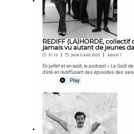
REDIFF (LA)HORDE, collectif d’
jamais vu autant de jeunes dan
|
|
51:10
jeudi 6 août 2026
Saison
7
En juillet et en août, le podcast « Le Goût d
d’été en rediffusant des épisodes des sais
(LA)HORDE imprime sa patte artistique dans l
Play
Awards 2026. Cette année, le trio de jeunes
chanteuse belge Angèle. D’abord pour le clip
françaises veulent s’attaquer à ces rassembl
présente son Après moi le déluge en Allemag
l’occasion des représentations d’Age of Cont
pour la première fois le 20 juin 2025. Crédit
construction et les méandres du goût d’une p
évoquent la dimension sociale et culturelle