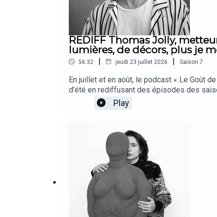
REDIFF Thomas Jolly, metteur 
lumières, de décors, plus je m
|
|
56:32
jeudi 23 juillet 2026
Saison
7
En juillet et en août, le podcast « Le Goût d
d’été en rediffusant des épisodes des saiso
d’ouverture des Jeux Olympiques de Paris 20
Play
contemporaine, joyeuse et ouverte sur le m
du jardin des Tuileries. A proximité, jusqu’
autre que Thomas Jolly, directeur artistiqu
de Villeurbanne était l’invité du « Goût de 
Dorfmann.Depuis sept saisons, la journaliste
elles soient créateurs, artistes, cuisiniers 
construction d’un corpus de goûts, d’un ens
Lisarelli et Juliette SavardRéalisation : E