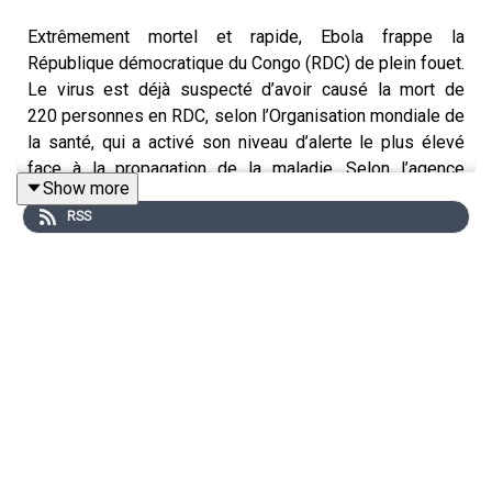
Extrêmement mortel et rapide, Ebola frappe la
République démocratique du Congo (RDC) de plein fouet.
Le virus est déjà suspecté d’avoir causé la mort de
220 personnes en RDC, selon l’Organisation mondiale de
la santé, qui a activé son niveau d’alerte le plus élevé
face à la propagation de la maladie. Selon l’agence
Show more
sanitaire de l’Union africaine, dix pays africains risquent
RSS
d’être touchés par le virus.
Comment expliquer la rapide circulation du virus ? Que
sait-on sur la nouvelle souche Bundibugyo à l’origine de
l’épidémie ? Est-elle plus dangereuse ? Et quel est le
risque de propagation du virus en Afrique centrale et au-
delà ?