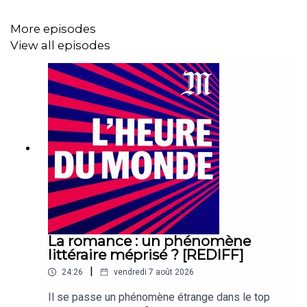
Dans cet épisode du podcast « L’Heure du Monde »,
Delphine Roucaute, journaliste chargée de la santé au
More episodes
service Planète du
Monde,
donne les clés pour tout
View all episodes
comprendre de cette nouvelle souche. Morgane Le Cam,
journaliste au service Afrique du
Monde,
nous raconte
les difficultés sanitaires et logistiques que connaissent
les pays concernés par l’épidémie.
Un épisode d'Esther Michon. Réalisation : Thomas Zeng.
Présentation et rédaction en chef : Thomas
Baumgartner. Dans cet épisode : extraits de deux
reportages réalisés par Reuters en Ouganda et en
République démocratique du Congo, les 18 et 19 mai
La romance : un phénomène
2026.
littéraire méprisé ? [REDIFF]
|
24:26
vendredi 7 août 2026
Cet épisode a été publié le 28 mai 2026.
Il se passe un phénomène étrange dans le top