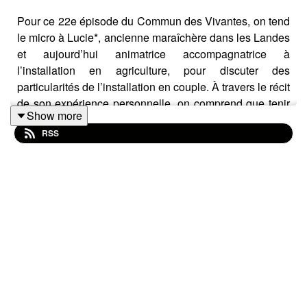
Pour ce 22e épisode du Commun des Vivantes, on tend
le micro à Lucie*, ancienne maraîchère dans les Landes
et aujourd’hui animatrice accompagnatrice à
l’installation en agriculture, pour discuter des
particularités de l’installation en couple. À travers le récit
de son expérience personnelle, on comprend que tenir
Show more
une ferme en couple revêt de nombreuses difficultés. La
RSS
répartition des tâches est très genrée, les femmes
s’occupent davantage des tâches familiales et
domestiques en plus du travail sur la ferme, le statut des
paysannes est souvent moindre que celui du conjoint et,
par ricochet, la reconnaissance professionnelle est
souvent portée aux hommes, de même que la
représentativité dans les espaces décisionnels.
Trouver sa place en tant que femme ou minorité de
genre dans l’agriculture n’est donc pas chose aisée. Les
femmes représentent environ 26,5 % des chef·fes