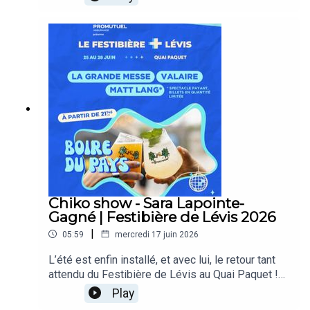
passionnées, culture rock, hip-hop et rythmes de
club. L'émission explore les dessous de la scène
locale tout en mettant en lumière les initiatives et
entreprises de notre région, comme
l'accompagnement de Patrick Fournier pour vos
projets immobiliers. Un rendez-vous dynamique
et authentique à ne pas manquer, disponible dès
maintenant sur votre radio préférée le 96.9 !
Chiko show - Sara Lapointe-
Gagné | Festibière de Lévis 2026
|
05:59
mercredi 17 juin 2026
L’été est enfin installé, et avec lui, le retour tant
attendu du Festibière de Lévis au Quai Paquet !
Du 25 au 28 juin, préparez-vous à vivre une
Play
édition « 2.0 » complètement réinventée. Malgré