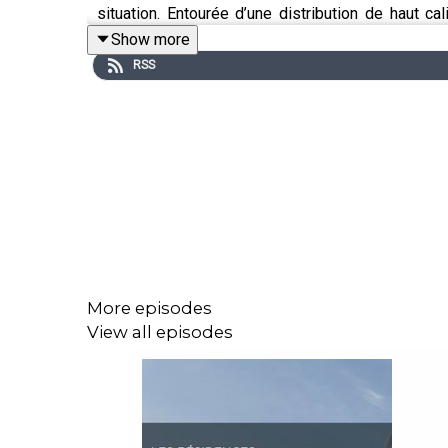
situation. Entourée d’une distribution de haut cal
garantis.
Show more
RSS
Au-delà des planches, c’est une expérience complète
juin
, plongez dans ce tourbillon familial où l’impré
https://theatrebeaumontstmichel.com/fr
More episodes
View all episodes