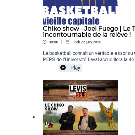
Chiko show - Joel Fuego | Le T
incontournable de la relève !
|
08:00
lundi 22 juin 2026
Le basketball connaît un véritable essor au 
PEPS de l'Université Laval accueillera la 4e 
Fuego. Ce grand rassemblement réunira près de 600 jeunes athlètes de 12 à 15 ans venus du Canada, de France et de Guadeloupe. Signe de l'engouement
Play
grandissant pour le sport féminin, le tournoi
d'une ambiance festive avec des mascottes, un parcours ninja et 
cet événement promet d'en mettre plein la vu
!https://www.basketballvieillecapitale.com/