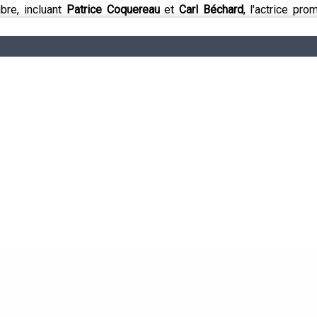
ibre, incluant
Patrice Coquereau
et
Carl Béchard
, l'actrice pr
 qui attend les visiteurs : jardins fleuris, terrasse accueillant
visible est roi. Un rendez-vous estival incontournable à découvrir