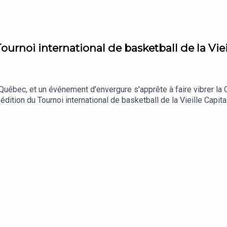
ournoi international de basketball de la Viei
Québec, et un événement d'envergure s'apprête à faire vibrer la C
édition du Tournoi international de basketball de la Vieille Capit
 affiche cette année une parité parfaite ! Au-delà de la compétitio
des ateliers sur la santé des sportifs. Inspiré par le modèle du célèbre Tournoi Pee-Wee,
e. Prêts à encourager les futures stars du ballon orange ? Infos 