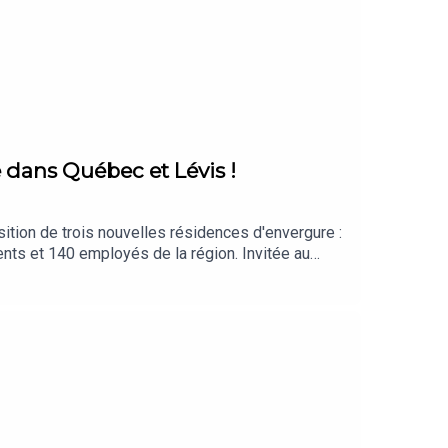
 dans Québec et Lévis !
tion de trois nouvelles résidences d'envergure :
140 employés de la région. Invitée au
our ces nouveaux milieux de vie. Entre projets
objectif reste le même : offrir un second chez-soi
s://www.groupepatrimoine.ca/