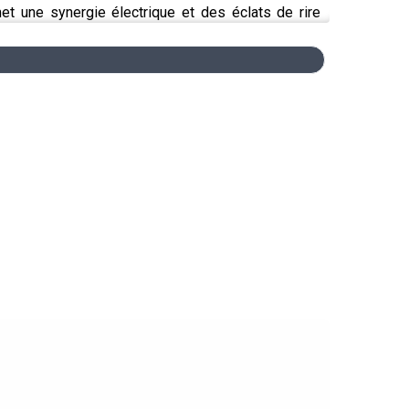
omet une synergie électrique et des éclats de rire
e et la réputée formule
souper-spectacle
. Dès le
17
 en bordure de la route 132 !