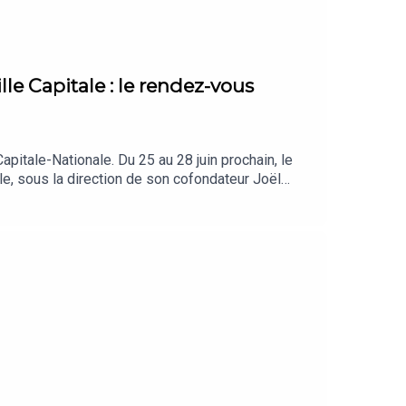
lle Capitale : le rendez-vous
apitale-Nationale. Du 25 au 28 juin prochain, le
ale, sous la direction de son cofondateur Joël
n spectaculaire, les familles pourront profiter
et billetterie sur basketballvieillecapitale.com