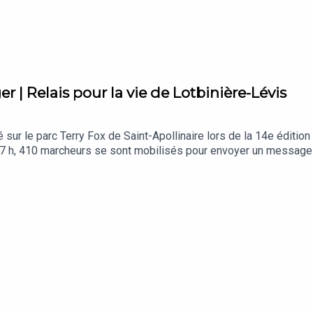
 | Relais pour la vie de Lotbinière-Lévis
 sur le parc Terry Fox de Saint-Apollinaire lors de la 14e édition
 h, 410 marcheurs se sont mobilisés pour envoyer un message for
ivités et moments d’une vive émotion — comme le tour d'honneur 
mis de récolter la somme impressionnante de 291 495 $. Grâce à 
ue des 2,1 millions de dollars pour la Société canadienne du cancer. Revivez l
n écoutant l’entrevue complète de Chiko avec Sandrine Bélanger
yForLife/RFL_NW_odd_?pg=entry&fr_id=30921&s_locale=fr_CA