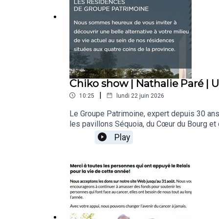
Chiko show | Nathalie Paré | 
|
10:25
lundi 22 juin 2026
Le Groupe Patrimoine, expert depuis 30 ans
les pavillons Séquoia, du Cœur du Bourg et de 
micro de Chiko, la présidente-directrice gén
Play
intergénérationnels novateurs (comme l'intég
actif, sécurisant et dynamique. « Mettre de la vie dans nos milieux », voilà le mot d'ordre d'un groupe d'ici qui mise avant tout sur l'écoute pour rassurer et
faire grandir sa communauté. Écoutez dès m