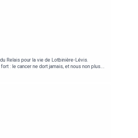
 du Relais pour la vie de Lotbinière-Lévis.
t : le cancer ne dort jamais, et nous non plus.
des 51 survivants et la lumineuse cérémonie des
la générosité de la communauté, le grand total
'ambiance unique et