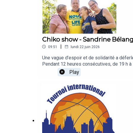
Chiko show - Sandrine Bélanger
|
09:51
lundi 22 juin 2026
Une vague d’espoir et de solidarité a déferlé
Pendant 12 heures consécutives, de 19 h à 7
Cette nuit mémorable, oscillant entre fest
Play
luminaires au son de la cornemuse —, a per
amassé en 14 ans dépasse désormais la barre historiq
inspirante de cet événement rassembleur e
!https://support.cancer.ca/site/TR/Rela