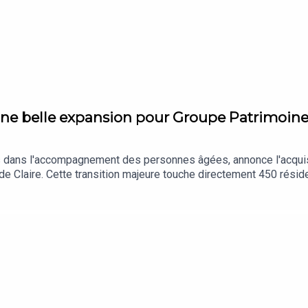
Une belle expansion pour Groupe Patrimoine
 dans l'accompagnement des personnes âgées, annonce l'acquisi
Claire. Cette transition majeure touche directement 450 résidents et 
érale, Nathalie Paré, partage sa vision chaleureuse et humaine p
ration de garderies pour enfants) et stimulation au quotidien, l'
aintenant cette entrevue inspirante et pleine d'optimisme !http