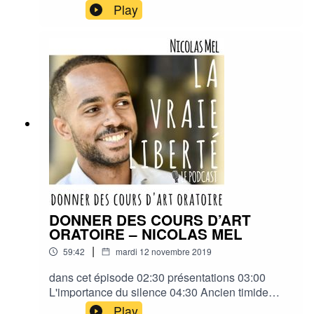
Play
DONNER DES COURS D’ART
ORATOIRE – NICOLAS MEL
|
59:42
mardi 12 novembre 2019
dans cet épisode 02:30 présentations 03:00
L'importance du silence 04:30 Ancien timide
06:30 La prise de parole et la confiance 08:30 La
Play