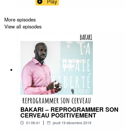
Play
Simple d'aborder des filles? 08:47 La Séduction ,
Influence ou manipulation? 11:30 La séduction
en mode tremplin 13:30 Avoir des focus forts
More episodes
dans la vie autre que la séduction 15:30 Le
View all episodes
danger de l'abondance ? 19:00 Comment ne pas
prendre la grosse tête? 21:30 les galères sur le
chemin 24:45 La gestion du temps 26:00 Les
hommes trop gentils dans la séduction 33:00 Se
poser les bonnes questions et avoir des critères
de sélections 35:40 Le couple - obstacle à la
liberté ? 39:00 TOI + MOI + NOUS 41:00 Tinder
45:26 Conseils pour commencer à aborder 50:00
Être honnête https://zonedeconfort.fr/
https://bicheur.club/
BAKARI – REPROGRAMMER SON
CERVEAU POSITIVEMENT
|
01:06:41
jeudi 19 décembre 2019