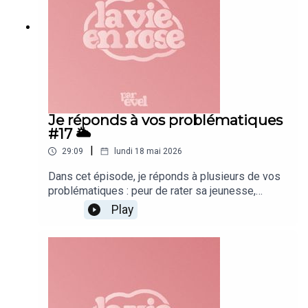
Je réponds à vos problématiques
#17 🌥
|
29:09
lundi 18 mai 2026
Dans cet épisode, je réponds à plusieurs de vos
problématiques : peur de rater sa jeunesse,
solitude, groupes d’amis déséquilibrés, difficulté
Play
à aller vers les autres, choix d’études, confiance
en soi… Un épisode "discussion à cœur ouvert",
où on parle d’anxiété, de reconstruction, d’amitiés
qui changent et de la pression qu’on se met
parfois à nos âges. 🌟