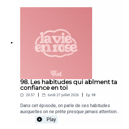
comment prendre soin de soi sans avoir
l’impression de faire passer les autres après ? 🤍
98. Les habitudes qui abîment ta
confiance en toi
|
|
20:57
lundi 27 juillet 2026
Ep.
98
Dans cet épisode, on parle de ces habitudes
auxquelles on ne prête presque jamais attention…
mais qui finissent pourtant par abîmer notre
Play
confiance en nous. S’analyser constamment,