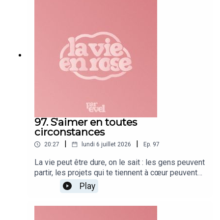
97. S'aimer en toutes
circonstances
|
|
20:27
lundi 6 juillet 2026
Ep.
97
La vie peut être dure, on le sait : les gens peuvent
partir, les projets qui te tiennent à cœur peuvent
échouer...Mais il y a une personne qui sera avec
Play
toi du premier au dernier jour de ta vie : toi.Dans
cet épisode, on parle de cette relation-là. De la
manière dont on peut apprendre à ne plus