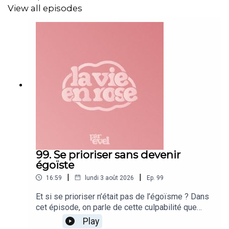
View all episodes
99. Se prioriser sans devenir
égoïste
|
|
16:59
lundi 3 août 2026
Ep.
99
Et si se prioriser n’était pas de l’égoïsme ? Dans
cet épisode, on parle de cette culpabilité que
beaucoup ressentent dès qu’ils pensent enfin à
Play
eux. Pourquoi est-ce si difficile de se choisir ? Et