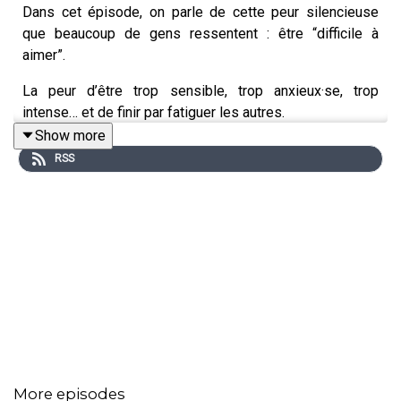
Dans cet épisode, on parle de cette peur silencieuse
que beaucoup de gens ressentent : être “difficile à
aimer”.
La peur d’être trop sensible, trop anxieux·se, trop
intense… et de finir par fatiguer les autres.
Show more
RSS
On parle aussi d’attachement, de blessures
émotionnelles, de stabilité intérieure et de la manière
dont on peut apprendre à aimer sans vivre constamment
dans la peur d’être abandonné·e.
More episodes