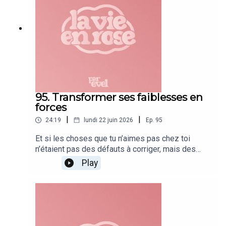
libérer.Parce que prendre de la place n'est pas un
caprice. C'est un besoin humain.
95. Transformer ses faiblesses en
forces
|
|
24:19
lundi 22 juin 2026
Ep.
95
Et si les choses que tu n’aimes pas chez toi
n’étaient pas des défauts à corriger, mais des
forces qui n’ont pas encore trouvé leur place ?
Play
Dans cet épisode, on parle de nos singularités et
de la façon dont certaines de nos plus grandes
qualités naissent parfois de ce qui nous a fait
souffrir.