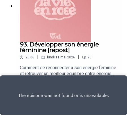
93. Développer son énergie
féminine [repost]
|
|
20:06
lundi 11 mai 2026
Ep.
93
Comment se reconnecter à son énergie féminine
et retrouver un meilleur équilibre entre énergie
féminine et masculine pour améliorer son bien-
Play
être général ❤️