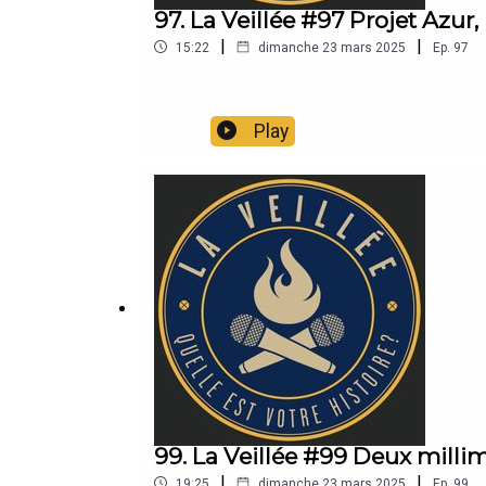
97. La Veillée #97 Projet Azur
|
|
15:22
dimanche 23 mars 2025
Ep.
97
Play
99. La Veillée #99 Deux mill
|
|
19:25
dimanche 23 mars 2025
Ep.
99