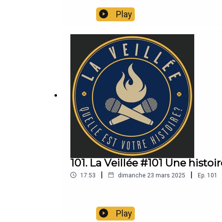
Play
101. La Veillée #101 Une hist
|
|
17:53
dimanche 23 mars 2025
Ep.
101
Play