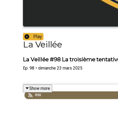
Play
La Veillée
La Veillée #98 La troisième tentati
Ep.
98
•
dimanche 23 mars 2025
Show more
RSS