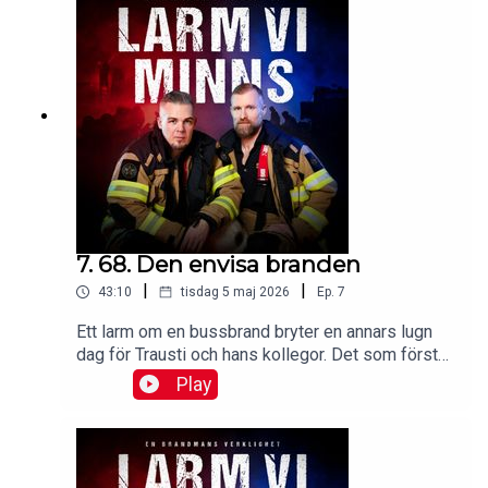
Instagram.Lyssna reklamfritt på
Patreon.Produceras av: Malin Brege, Trausti
Brege & Daniel Brander.Manus: Malin
Brege.Klippning, ljudläggning och
efterbearbetning: Mikael Solkulle.
7. 68. Den envisa branden
|
|
43:10
tisdag 5 maj 2026
Ep.
7
Ett larm om en bussbrand bryter en annars lugn
dag för Trausti och hans kollegor. Det som först
ser ut som en vanlig släckningsinsats utvecklas
Play
snabbt, när branden visar sig vara svårsläckt och
sprider sig under fordonet.Mejla dina
lyssnarfrågor till hej@larmviminns.se och följ
Larm vi minns på Facebook, TikTok, och