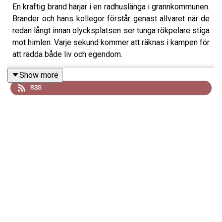
En kraftig brand härjar i en radhuslänga i grannkommunen.
Brander och hans kollegor förstår genast allvaret när de
redan långt innan olycksplatsen ser tunga rökpelare stiga
mot himlen. Varje sekund kommer att räknas i kampen för
att rädda både liv och egendom.
Show more
RSS
Mejla dina lyssnarfrågor till hej@larmviminns.se och följ
Larm vi minns på Facebook, TikTok, och Instagram.
Produceras av: Malin Brege, Trausti Brege & Daniel
Brander
Manus: Malin Brege
Klippning, ljudläggning och efterbearbetning: Mats
Lillienberg