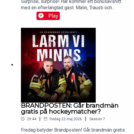
Surprise, surprise! Här kommer ett bonusavsnitt
med en efterlängtad gäst. Malin, Trausti och
Brander svarar på lyssnarfrågor och berättar hur
Play
och varför podden kom till. Ett unikt avsnitt du inte
vill missa!Mejla dina lyssnarfrågor till
hej@larmviminns.se och följ Larm vi minns på
Facebook, TikTok, och Instagram.Lyssna
reklamfritt på Patreon.Produceras av: Malin
Brege, Trausti Brege & Daniel Brander.Manus:
Malin Brege.Klippning, ljudläggning och
efterbearbetning: Mikael Solkulle.
BRANDPOSTEN: Går brandmän
gratis på hockeymatcher?
|
|
29:44
fredag 22 maj 2026
Season
7
Fredag betyder Brandposten! Går brandmän gratis