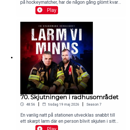
på hockeymatcher, har de någon gång glömt kvar
en kollega efter ett larm och hur vanligt är det att
Play
tåget kör på djur?Mejla dina lyssnarfrågor till
hej@larmviminns.se och följ Larm vi minns på
Facebook, TikTok, och Instagram.Lyssna
reklamfritt på Patreon.Produceras av: Malin
Brege, Trausti Brege & Daniel Brander.Manus:
Malin Brege.Klippning, ljudläggning och
efterbearbetning: Mikael Solkulle.
70. Skjutningen i radhusområdet
|
|
48:56
tisdag 19 maj 2026
Season
7
En vanlig natt på stationen utvecklas snabbt till
ett skarpt larm där en person blivit skjuten i sitt
hem. Karriärens första larm om pågående dödligt
Play