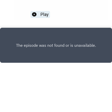
Play
Copyright
Palais de la Porte Dorée
Hébergé avec ❤️ par
Acast